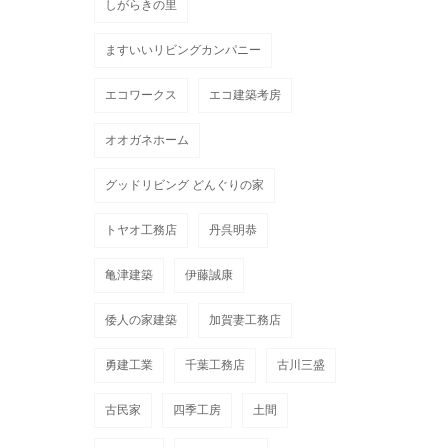
しがらきの里
ますいいリビングカンパニー
エコワークス
エコ建築考房
オオガネホーム
グッドリビング どんぐりの家
トヤオ工務店
丹呉明恭
亀津建築
伊藤誠康
倭人の家建築
加賀妻工務店
勇建工業
千葉工務店
古川三盛
古民家
四季工房
土間