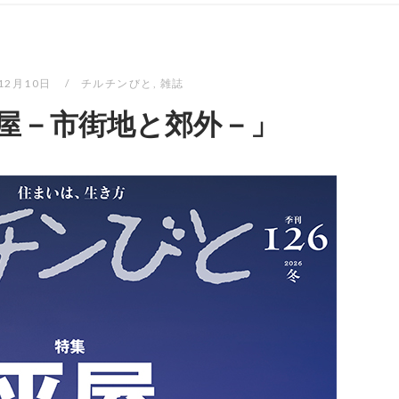
年12月10日
チルチンびと
,
雑誌
平屋－市街地と郊外－」