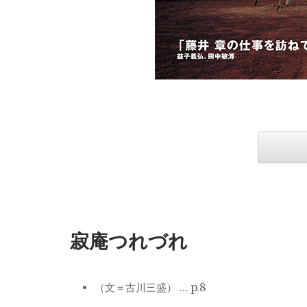
寂庵つれづれ
（文＝古川三盛） … p.8