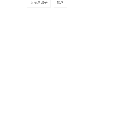
近藤夏織子
響屋