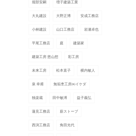
堀部安嗣
増子建築工業
大丸建設
大野正博
安成工務店
小林建設
山口工務店
岩瀬卓也
平尾工務店
庭
建築家
建築工房 悠山想
彩工房
未来工房
松本直子
横内敏人
泉 幸甫
無垢杢工房㈱イケダ
独楽蔵
田中敏溥
益子義弘
蓮見工務店
薪ストーブ
西渕工務店
角田光代