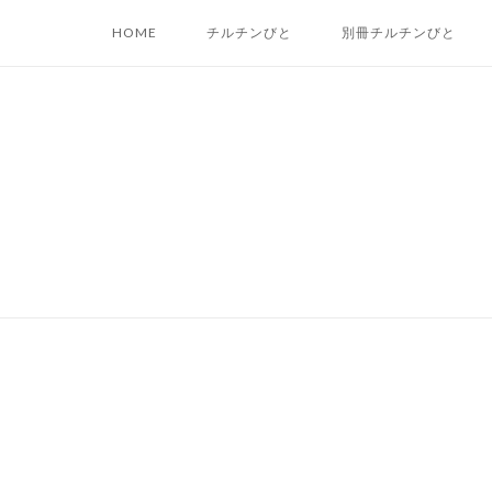
Skip
HOME
チルチンびと
別冊チルチンびと
to
content