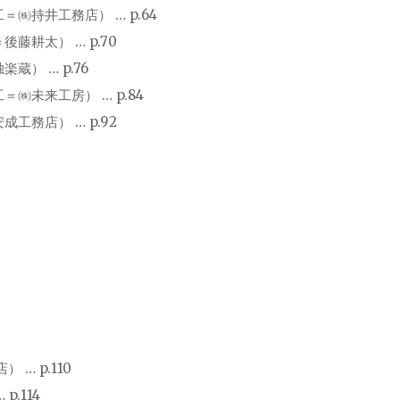
＝㈱持井工務店） … p.64
藤耕太） … p.70
蔵） … p.76
＝㈱未来工房） … p.84
工務店） … p.92
… p.110
p.114