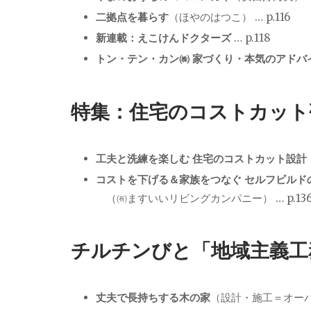
二拠点を暮らす
（ほやのはつこ） … p.116
新連載：えこけんドクターズ
… p.118
トン・テン・カン㈱ 家づくり・本気のアドバ
特集：住宅のコストカット
工夫と洗練を楽しむ
住宅のコストカット設計
コストを下げる＆家族をつなぐ
セルフビルド
（㈲ますいいリビングカンパニー） … p.13
チルチンびと「地域主義工
丈夫で長持ちする木の家
（設計・施工＝オーパス