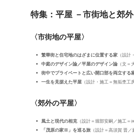
特集：平屋 －市街地と郊外
〈市街地の平屋〉
繁華街と住宅地のはざまに位置する家
（設計・
中庭のデザイン論／平屋のデザイン論
（文＝大
街中でプライベートと広い開口部を両立する
一生を見据えた平屋
（設計・施工＝無垢杢工房㈱
〈郊外の平屋〉
風土と現代の相克
（設計＝堀部安嗣／施工＝㈱創建
「茂原の家Ⅲ」を巡る旅
（設計＝高須賀 晋／施