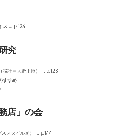
イス
… p.124
研究
（設計＝大野正博） … p.128
のすすめ ―
6
務店」の会
スタイル㈱） … p.144