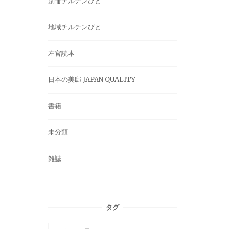
別冊チルチンびと
地域チルチンびと
左官読本
日本の美邸 JAPAN QUALITY
書籍
未分類
雑誌
タグ