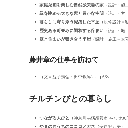
家庭菜園を楽しむ自然派夫妻の家
（設計・施工
緑を眺める大きな窓と豊かな空間
（設計・文＝後
暮らしに寄り添う減築した平屋
（改修設計＝独楽
歴史ある町並みに調和する佇まい
（設計・施工
庭と住まいが響き合う平屋
（設計・施工＝㈱安成
藤井章の
仕事を訪ねて
（文＝益子義弘・田中敏溥）… p.98
チルチンびとの暮らし
つながる人びと
（神奈川県横須賀市 やなせ支店） 
やまのおうちのココロメガネ
（安西好乃美） … 