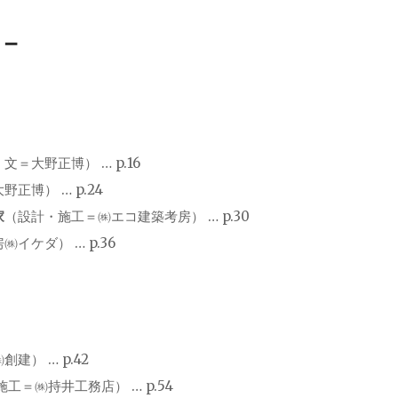
－
文＝大野正博） … p.16
野正博） … p.24
家
（設計・施工＝㈱エコ建築考房） … p.30
イケダ） … p.36
） … p.42
工＝㈱持井工務店） … p.54