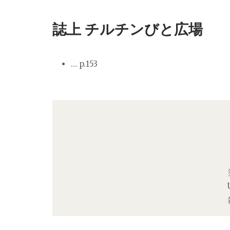
誌上 チルチンびと広場
… p.153