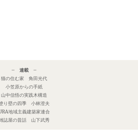
– 連載 –
猫の住む家 角田光代
小笠原からの手紙
山中信悟の実践木構造
塗り壁の四季 小林澄夫
URA地域主義建築家連合
雑誌屋の昔話 山下武秀