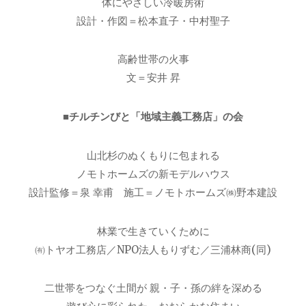
体にやさしい冷暖房術
設計・作図＝松本直子・中村聖子
高齢世帯の火事
文＝安井 昇
■チルチンびと「地域主義工務店」の会
山北杉のぬくもりに包まれる
ノモトホームズの新モデルハウス
設計監修＝泉 幸甫 施工＝ノモトホームズ㈱野本建設
林業で生きていくために
㈲トヤオ工務店／NPO法人もりずむ／三浦林商(同)
二世帯をつなぐ土間が 親・子・孫の絆を深める