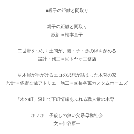
■親子の距離と間取り
親子の距離と間取り
設計＝松本直子
二世帯をつなぐ土間が、親・子・孫の絆を深める
設計・施工＝㈲トヤオ工務店
材木屋が手がけるエコの思想が詰まった木育の家
設計＝鍋野友哉アトリエ 施工＝㈱長谷萬カスタムホームズ
「木の町」深川で下町情緒あふれる職人衆の木育
ボノボ 子殺しの無い父系母権社会
文＝伊谷原一