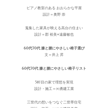
ピアノ教室のある おおらかな平屋
設計＝奥野 崇
蒐集した家具が映える高台の住まい
設計＝郡 裕美+遠藤敏也
60代70代 膝と腰にやさしい椅子選び
文＝井上 昇
60代70代 膝と腰にやさしい椅子リスト
5軒目の家で理想を実現
設計・施工＝㈲勇建工業
三世代の想いをつなぐ二世帯住宅