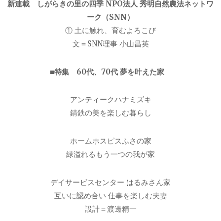
新連載 しがらきの里の四季 NPO法人 秀明自然農法ネットワ
ーク（SNN）
① 土に触れ、育むよろこび
文＝SNN理事 小山昌英
■特集 60代、70代 夢を叶えた家
アンティークハナミズキ
錆鉄の美を楽しむ暮らし
ホームホスピスふさの家
緑溢れるもう一つの我が家
デイサービスセンター はるみさん家
互いに認め合い 仕事を楽しむ夫妻
設計＝渡邊精一