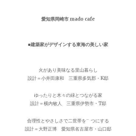
愛知県岡崎市 mado cafe
■建築家がデザインする東海の美しい家
火があり美味なる里山暮らし
設計＝小井田康和 三重県多気郡・K邸
ゆったりと木々の緑とつながる家
設計＝横内敏人 三重県伊勢市・T邸
合理性とやさしさで二世帯を㆒つにする
設計＝大野正博 愛知県名古屋市・山口邸