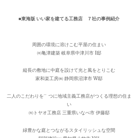
■東海版 いい家を建てる工務店 ７社の事例紹介
周囲の環境に溶けこむ平屋の住まい
㈲亀津建築 岐阜県中津川市 I邸
縦長の敷地に中庭を設けて光と風をとりこむ
家和楽工房㈱ 静岡県沼津市 W邸
二人のこだわりを㆒つに地域主義工務店がつくる理想の住ま
い
㈲トヤオ工務店 三重県いなべ市 伊藤邸
緑豊かな庭とつながるスタイリッシュな空間