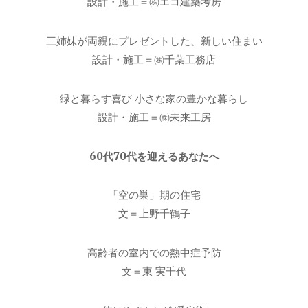
設計・施工＝㈱エコ建築考房
三姉妹が両親にプレゼントした、新しい住まい
設計・施工＝㈱千葉工務店
緑と暮らす喜び 小さな家の豊かな暮らし
設計・施工＝㈱未来工房
60代70代を迎えるあなたへ
「空の巣」期の住宅
文＝上野千鶴子
高齢者の室内での熱中症予防
文＝東 実千代