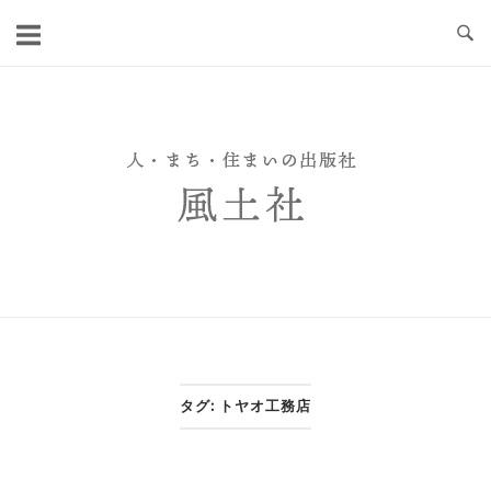
Skip
to
content
タグ:
トヤオ工務店