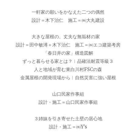
一軒家の願いをかなえた二つの偶然
設計＝木下治仁 施工＝㈱大丸建設
大きな屋根の、丈夫な無垢材の家
設計＝田中敏溥＋木下治仁 施工＝㈱エコ建築考房
「春日井の家」構造図解
ずっと暮らせる家とは？︱品確法耐震等級３
人と地域が育む東白川村FSCの森
金属屋根の開発現場から︱自然災害に強い屋根
山口民家作事組
設計・施工＝山口民家作事組
３姉妹を引き寄せた土壁の居心地
設計・施工＝㈱Y’s