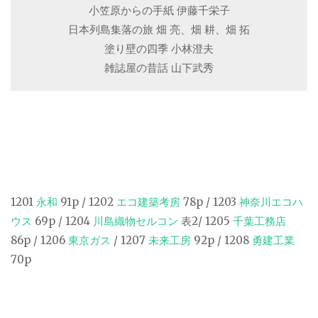
小笠原からの手紙 伊藤千栄子
日本列島集落の旅 畑 亮、畑 耕、畑 拓
塗り壁の四季 小林澄夫
雑誌屋の昔話 山下武秀
1201
永和
91p / 1202
エコ建築考房
78p / 1203
神奈川エコハ
ウス
69p / 1204
川島織物セルコン
表2/ 1205
千葉工務店
86p / 1206
東京ガス
/ 1207
未来工房
92p / 1208
勇建工業
70p