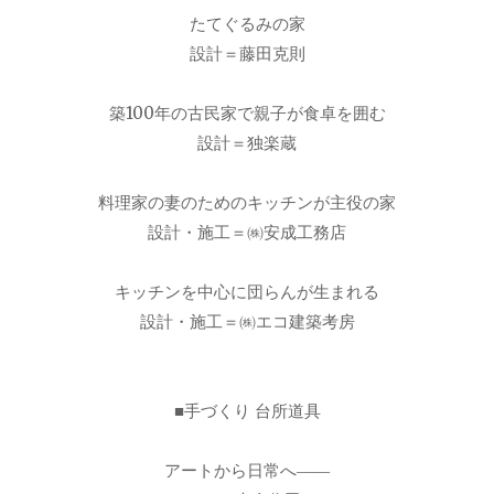
たてぐるみの家
設計＝藤田克則
築100年の古民家で親子が食卓を囲む
設計＝独楽蔵
料理家の妻のためのキッチンが主役の家
設計・施工＝㈱安成工務店
キッチンを中心に団らんが生まれる
設計・施工＝㈱エコ建築考房
■手づくり 台所道具
アートから日常へ――