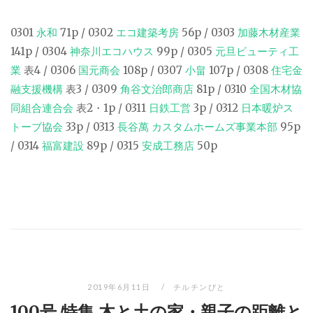
0301
永和
71p / 0302
エコ建築考房
56p / 0303
加藤木材産業
141p / 0304
神奈川エコハウス
99p / 0305
元旦ビューティ工
業
表4 / 0306
国元商会
108p / 0307
小畠
107p / 0308
住宅金
融支援機構
表3 / 0309
角谷文治郎商店
81p / 0310
全国木材協
同組合連合会
表2・1p / 0311
日鉄工営
3p / 0312
日本暖炉ス
トーブ協会
33p / 0313
長谷萬 カスタムホームズ事業本部
95p
/ 0314
福富建設
89p / 0315
安成工務店
50p
2019年6月11日
チルチンびと
100号 特集 木と土の家・親子の距離と