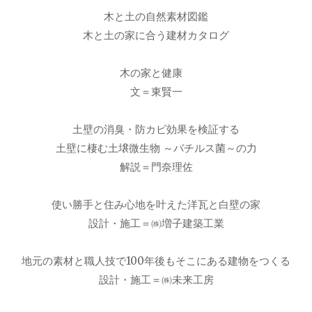
木と土の自然素材図鑑
木と土の家に合う建材カタログ
木の家と健康
文＝東賢一
土壁の消臭・防カビ効果を検証する
土壁に棲む土壌微生物 ～バチルス菌～の力
解説＝門奈理佐
使い勝手と住み心地を叶えた洋瓦と白壁の家
設計・施工＝㈱増子建築工業
地元の素材と職人技で100年後もそこにある建物をつくる
設計・施工＝㈱未来工房