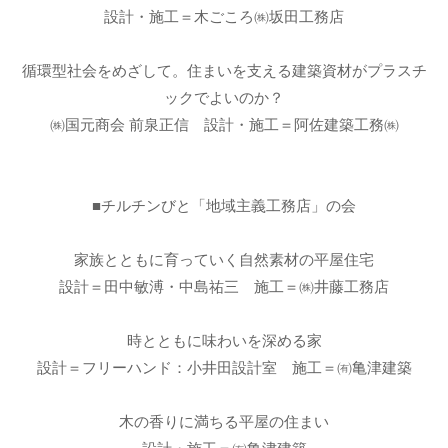
設計・施工＝木ごころ㈱坂田工務店
循環型社会をめざして。住まいを支える建築資材がプラスチ
ックでよいのか？
㈱国元商会 前泉正信 設計・施工＝阿佐建築工務㈱
■チルチンびと「地域主義工務店」の会
家族とともに育っていく自然素材の平屋住宅
設計＝田中敏溥・中島祐三 施工＝㈱井藤工務店
時とともに味わいを深める家
設計＝フリーハンド：小井田設計室 施工＝㈲亀津建築
木の香りに満ちる平屋の住まい