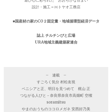
遊び心に彩られた おおらかな住まい
設計・施工＝㈲トヤオ工務店
■国産材の家のCO２固定量・地域循環型経済データ
誌上 チルチンびと広場
URA地域主義建築家連合
– 連載 –
すごろく気分 村松友視
ベニシアと正、明日を見つめて 梶山 正
つながる人びと－奈良県奈良市高畑町 空櫁
soramitsu
やまのおうちのココロメガネ 安西好乃美