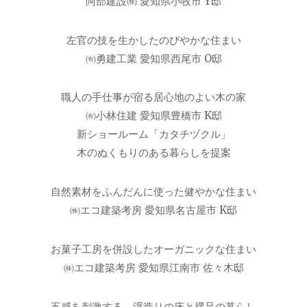
阿部建設㈱ 愛知県小牧市 Y邸
左官の技を生かしたのびやかな住まい
㈲勇建工業 愛知県西尾市 O邸
職人の手仕事が宿る居心地のよい木の家
㈲小林住建 愛知県豊橋市 K邸
新ショールーム「カタチヅクル」
木のぬくもりのある暮らしを提案
自然素材をふんだんに使った健やかな住まい
㈱エコ建築考房 愛知県名古屋市 K邸
お菓子工房を併設したオーガニックな住まい
㈱エコ建築考房 愛知県江南市 佐々木邸
五感を刺激する、浮造りの床と裸足の暮らし