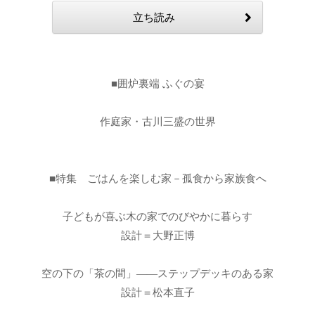
立ち読み
■囲炉裏端 ふぐの宴
作庭家・古川三盛の世界
■特集 ごはんを楽しむ家－孤食から家族食へ
子どもが喜ぶ木の家でのびやかに暮らす
設計＝大野正博
空の下の「茶の間」――ステップデッキのある家
設計＝松本直子