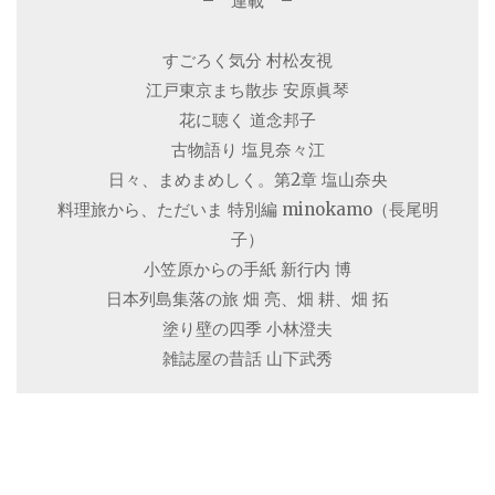
– 連載 –
すごろく気分 村松友視
江戸東京まち散歩 安原眞琴
花に聴く 道念邦子
古物語り 塩見奈々江
日々、まめまめしく。第2章 塩山奈央
料理旅から、ただいま 特別編 minokamo（長尾明
子）
小笠原からの手紙 新行内 博
日本列島集落の旅 畑 亮、畑 耕、畑 拓
塗り壁の四季 小林澄夫
雑誌屋の昔話 山下武秀