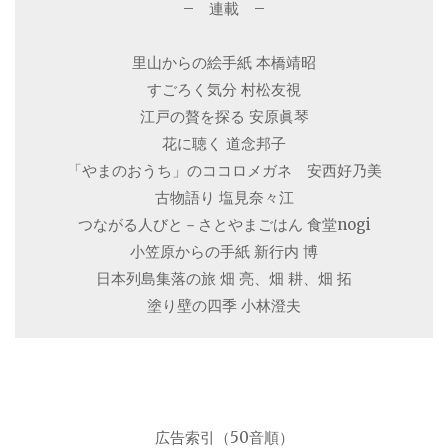
– 連載 –
里山からの絵手紙 本橋靖昭
すごろく気分 村松友視
江戸の贅を探る 安原眞琴
花に聴く 道念邦子
「やまのおうち」のココロメガネ 安西好乃美
古物語り 塩見奈々江
つながる人びと－さとやまごはん 食堂nogi
小笠原からの手紙 新行内 博
日本列島集落の旅 畑 亮、畑 耕、畑 拓
塗り壁の四季 小林澄夫
広告索引（50音順）