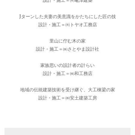
設計・施工＝㈲亀津建築
Jターンした夫妻の美意識をかたちにした匠の技
設計・施工＝㈲トヤオ工務店
里山に佇む木の家
設計・施工＝㈱さとやま設計社
家族思いの設計者の計らい
設計・施工＝㈱和工務店
地域の伝統建築技術を受け継ぐ、大工棟梁の家
設計・施工＝㈱安土建築工房