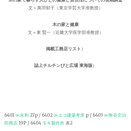
文＝萬羽郁子（東京学芸大学准教授）
木の家と健康
文＝東 賢一（近畿大学医学部准教授）
掲載工務店リスト
）
誌上チルチンびと広場 東海版
）
6401
㈱永和
27p / 6402
㈱エコ建築考房
p / 6403
㈱角谷文治
郎商店
19P / 6404
モキ製作所
表2