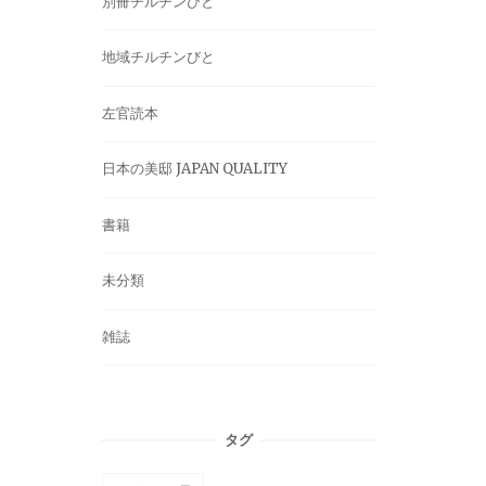
別冊チルチンびと
地域チルチンびと
左官読本
日本の美邸 JAPAN QUALITY
書籍
未分類
雑誌
タグ