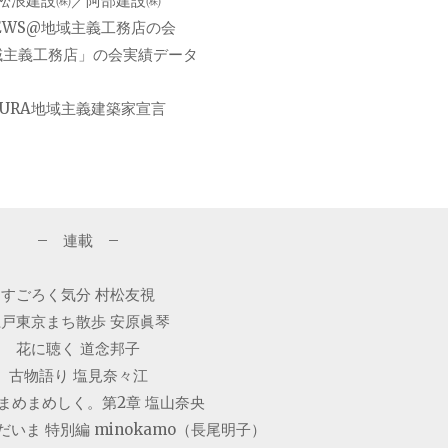
松浪建設㈱／阿部建設㈱
EWS@地域主義工務店の会
域主義工務店」の会実績データ
■URA地域主義建築家宣言
– 連載 –
すごろく気分 村松友視
江戸東京まち散歩 安原眞琴
花に聴く 道念邦子
古物語り 塩見奈々江
まめまめしく。第2章 塩山奈央
いま 特別編 minokamo（長尾明子）