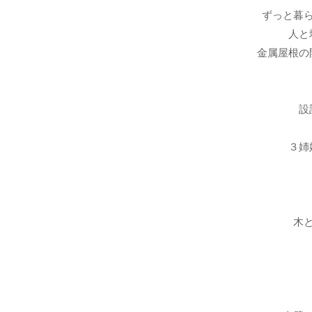
ずっと暮
人と
金属屋根の
設
３姉
木