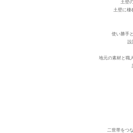
土壁
土壁に棲
使い勝手
設
地元の素材と職人
二世帯をつ