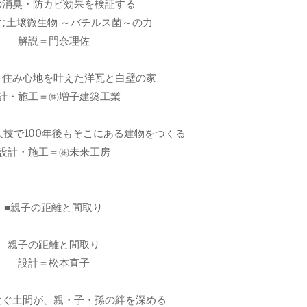
の消臭・防カビ効果を検証する
む土壌微生物 ～バチルス菌～の力
解説＝門奈理佐
と住み心地を叶えた洋瓦と白壁の家
計・施工＝㈱増子建築工業
技で100年後もそこにある建物をつくる
設計・施工＝㈱未来工房
■親子の距離と間取り
親子の距離と間取り
設計＝松本直子
なぐ土間が、親・子・孫の絆を深める