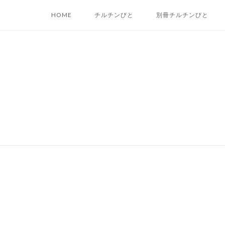
Skip
HOME
チルチンびと
別冊チルチンびと
to
content