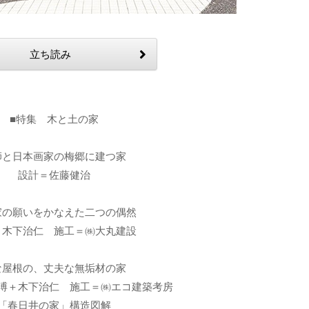
立ち読み
■特集 木と土の家
師と日本画家の梅郷に建つ家
設計＝佐藤健治
家の願いをかなえた二つの偶然
＝木下治仁 施工＝㈱大丸建設
な屋根の、丈夫な無垢材の家
溥＋木下治仁 施工＝㈱エコ建築考房
「春日井の家」構造図解