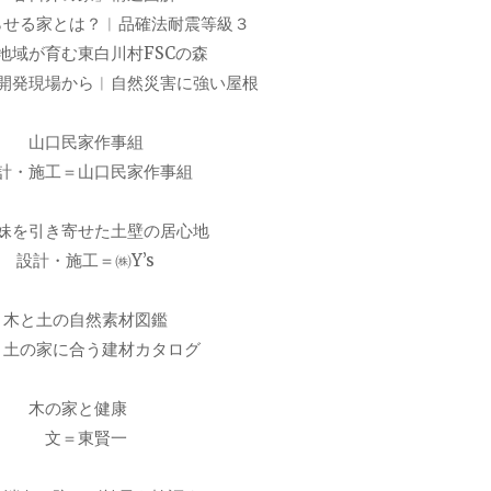
らせる家とは？︱品確法耐震等級３
地域が育む東白川村FSCの森
開発現場から︱自然災害に強い屋根
山口民家作事組
計・施工＝山口民家作事組
妹を引き寄せた土壁の居心地
設計・施工＝㈱Y’s
木と土の自然素材図鑑
と土の家に合う建材カタログ
木の家と健康
文＝東賢一