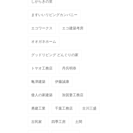
しがらきの里
ますいいリビングカンパニー
エコワークス
エコ建築考房
オオガネホーム
グッドリビング どんぐりの家
トヤオ工務店
丹呉明恭
亀津建築
伊藤誠康
倭人の家建築
加賀妻工務店
勇建工業
千葉工務店
古川三盛
古民家
四季工房
土間