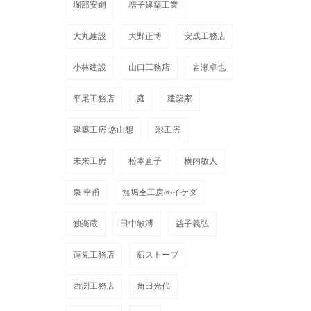
堀部安嗣
増子建築工業
大丸建設
大野正博
安成工務店
小林建設
山口工務店
岩瀬卓也
平尾工務店
庭
建築家
建築工房 悠山想
彩工房
未来工房
松本直子
横内敏人
泉 幸甫
無垢杢工房㈱イケダ
独楽蔵
田中敏溥
益子義弘
蓮見工務店
薪ストーブ
西渕工務店
角田光代