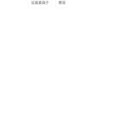
近藤夏織子
響屋