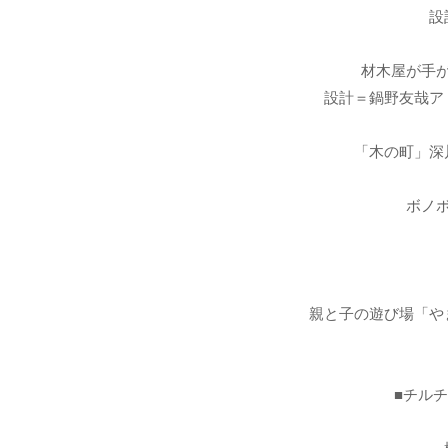
設
材木屋が手
設計＝鍋野友哉ア
「木の町」深
ボノ
親と子の遊び場「や
■チル