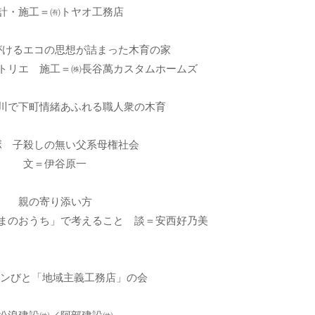
計・施工＝㈲トヤオ工務店
がけるエコの思想が詰まった木育の家
トリエ 施工＝㈱長谷萬カスタムホームズ
川で下町情緒あふれる職人衆の木育
ボ 子殺しの無い父系母権社会
文＝伊谷原一
親の寄り添い方
まのおうち」で考えること 談＝安西好乃美
チンびと「地域主義工務店」の会