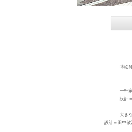
蒔絵
一軒
設計
大き
設計＝田中敏