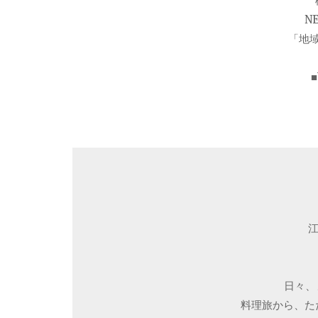
N
「地
日々、
料理旅から、ただ