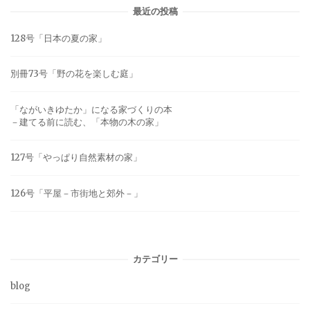
最近の投稿
128号「日本の夏の家」
別冊73号「野の花を楽しむ庭」
「ながいきゆたか」になる家づくりの本
－建てる前に読む、「本物の木の家」
127号「やっぱり自然素材の家」
126号「平屋－市街地と郊外－」
カテゴリー
blog