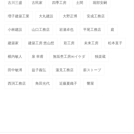
古川三盛
古民家
四季工房
土間
堀部安嗣
増子建築工業
大丸建設
大野正博
安成工務店
小林建設
山口工務店
岩瀬卓也
平尾工務店
庭
建築家
建築工房 悠山想
彩工房
未来工房
松本直子
横内敏人
泉 幸甫
無垢杢工房㈱イケダ
独楽蔵
田中敏溥
益子義弘
蓮見工務店
薪ストーブ
西渕工務店
角田光代
近藤夏織子
響屋