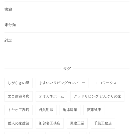
書籍
未分類
雑誌
タグ
しがらきの里
ますいいリビングカンパニー
エコワークス
エコ建築考房
オオガネホーム
グッドリビング どんぐりの家
トヤオ工務店
丹呉明恭
亀津建築
伊藤誠康
倭人の家建築
加賀妻工務店
勇建工業
千葉工務店