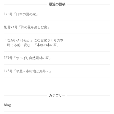
最近の投稿
128号「日本の夏の家」
別冊73号「野の花を楽しむ庭」
「ながいきゆたか」になる家づくりの本
－建てる前に読む、「本物の木の家」
127号「やっぱり自然素材の家」
126号「平屋－市街地と郊外－」
カテゴリー
blog