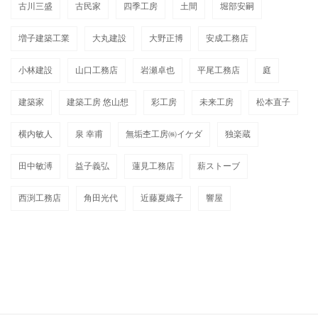
古川三盛
古民家
四季工房
土間
堀部安嗣
増子建築工業
大丸建設
大野正博
安成工務店
小林建設
山口工務店
岩瀬卓也
平尾工務店
庭
建築家
建築工房 悠山想
彩工房
未来工房
松本直子
横内敏人
泉 幸甫
無垢杢工房㈱イケダ
独楽蔵
田中敏溥
益子義弘
蓮見工務店
薪ストーブ
西渕工務店
角田光代
近藤夏織子
響屋