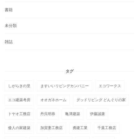
書籍
未分類
雑誌
タグ
しがらきの里
ますいいリビングカンパニー
エコワークス
エコ建築考房
オオガネホーム
グッドリビング どんぐりの家
トヤオ工務店
丹呉明恭
亀津建築
伊藤誠康
倭人の家建築
加賀妻工務店
勇建工業
千葉工務店