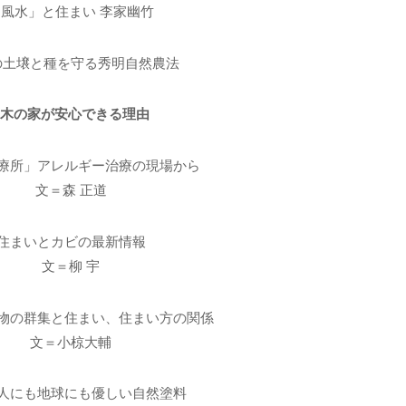
「風水」と住まい 李家幽竹
の土壌と種を守る秀明自然農法
■木の家が安心できる理由
療所」アレルギー治療の現場から
文＝森 正道
住まいとカビの最新情報
文＝柳 宇
物の群集と住まい、住まい方の関係
文＝小椋大輔
人にも地球にも優しい自然塗料