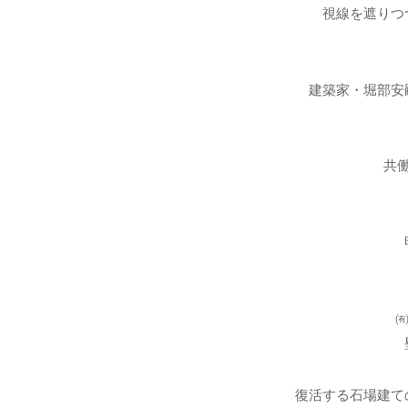
視線を遮りつ
建築家・堀部安
共
復活する石場建て