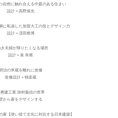
つ自然に触れ合える中庭のある住まい
設計＝高野保光
嗣に私淑した加賀大工の技とデザイン力
設計＝済田稚博
働き夫婦が帰りたくなる場所
設計＝泉 幸甫
明治の米蔵を離れに改修
改修設計＝独楽蔵
㈲勇建工業 加村義信の世界
壁から家をデザインする
の家【使い捨て文化に対抗する日本建築】