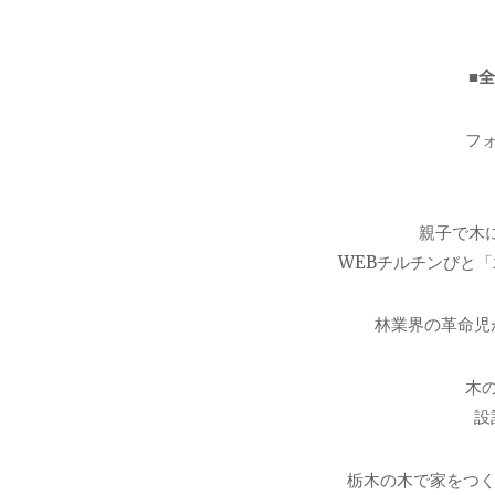
■
フ
親子で木に
WEBチルチンびと「
林業界の革命児
木
設
栃木の木で家をつく