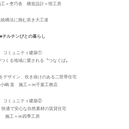
施工＝杢巧舎 構造設計＝悟工房
伝統構法に挑む若き大工達
■チルチンびとの暮らし
コミュニティ建築①
がつくる地域に愛される〝つなぐば〟
をデザイン、吹き抜けのある二世帯住宅
小嶋 直 施工＝㈱千葉工務店
コミュニティ建築②
 快適で安心な自然素材の賃貸住宅
施工＝㈱四季工房