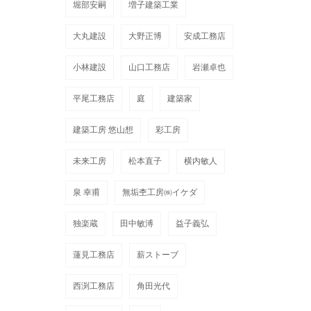
堀部安嗣
増子建築工業
大丸建設
大野正博
安成工務店
小林建設
山口工務店
岩瀬卓也
平尾工務店
庭
建築家
建築工房 悠山想
彩工房
未来工房
松本直子
横内敏人
泉 幸甫
無垢杢工房㈱イケダ
独楽蔵
田中敏溥
益子義弘
蓮見工務店
薪ストーブ
西渕工務店
角田光代