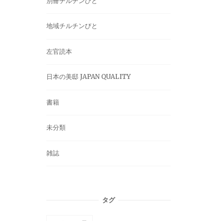
別冊チルチンびと
地域チルチンびと
左官読本
日本の美邸 JAPAN QUALITY
書籍
未分類
雑誌
タグ