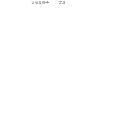
近藤夏織子
響屋