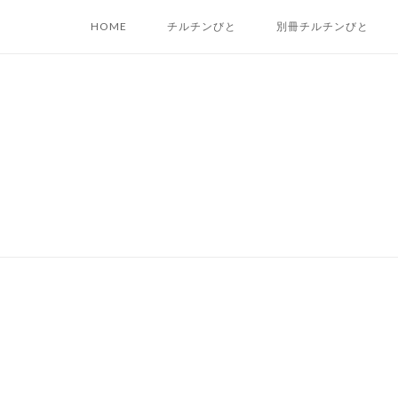
Skip
HOME
チルチンびと
別冊チルチンびと
to
content