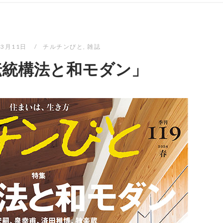
年3月11日
チルチンびと
,
雑誌
「伝統構法と和モダン」