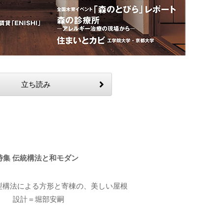
立ち読み
特集 伝統構法と和モダン
型構法による方形と寄棟の、美しい屋根
設計＝堀部安嗣