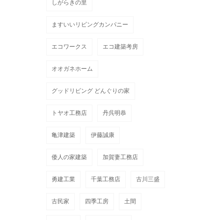
しがらきの里
ますいいリビングカンパニー
エコワークス
エコ建築考房
オオガネホーム
グッドリビング どんぐりの家
トヤオ工務店
丹呉明恭
亀津建築
伊藤誠康
倭人の家建築
加賀妻工務店
勇建工業
千葉工務店
古川三盛
古民家
四季工房
土間