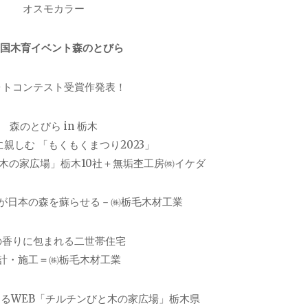
オスモカラー
全国木育イベント森のとびら
ォトコンテスト受賞作発表！
森のとびら in 栃木
親しむ 「もくもくまつり2023」
木の家広場」栃木10社＋無垢杢工房㈱イケダ
が日本の森を蘇らせる－㈱栃毛木材工業
の香りに包まれる二世帯住宅
計・施工＝㈱栃毛木材工業
るWEB「チルチンびと木の家広場」栃木県