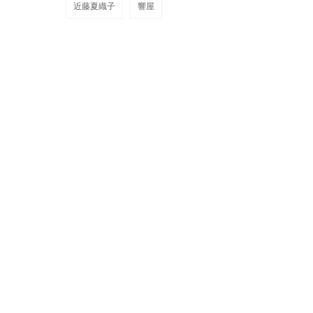
近藤夏織子
響屋