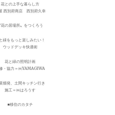
花との上手な暮らし方
屋 西別府商店 西別府久幸
〝花の居場所〟をつくろう
と緑をもっと楽しみたい！
ウッドデッキ快適術
花と緑の照明計画
修・協力＝㈱YAMAGIWA
菜畑発、土間キッチン行き
施工＝㈱はろうす
■移住のカタチ