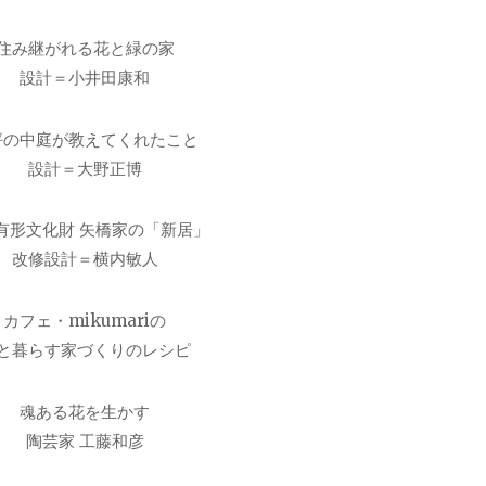
住み継がれる花と緑の家
設計＝小井田康和
坪の中庭が教えてくれたこと
設計＝大野正博
有形文化財 矢橋家の「新居」
改修設計＝横内敏人
カフェ・mikumariの
と暮らす家づくりのレシピ
魂ある花を生かす
陶芸家 工藤和彦