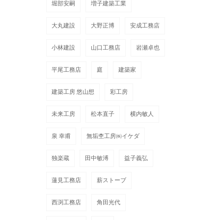
堀部安嗣
増子建築工業
大丸建設
大野正博
安成工務店
小林建設
山口工務店
岩瀬卓也
平尾工務店
庭
建築家
建築工房 悠山想
彩工房
未来工房
松本直子
横内敏人
泉 幸甫
無垢杢工房㈱イケダ
独楽蔵
田中敏溥
益子義弘
蓮見工務店
薪ストーブ
西渕工務店
角田光代