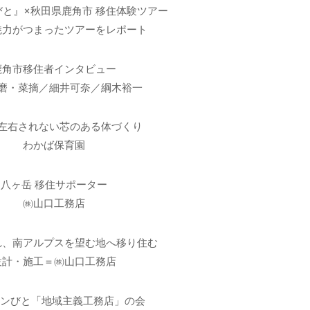
と』×秋田県鹿角市 移住体験ツアー
魅力がつまったツアーをレポート
鹿角市移住者インタビュー
磨・菜摘／細井可奈／綱木裕一
左右されない芯のある体づくり
わかば保育園
八ヶ岳 移住サポーター
㈱山口工務店
れ、南アルプスを望む地へ移り住む
設計・施工＝㈱山口工務店
チンびと「地域主義工務店」の会