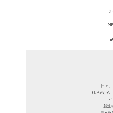
さ
N
日々、
料理旅から、
小
新連
日本列