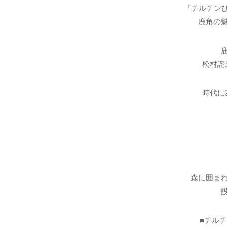
『チルチンび
鹿角の
松村詫
時代に
森に囲ま
■チル