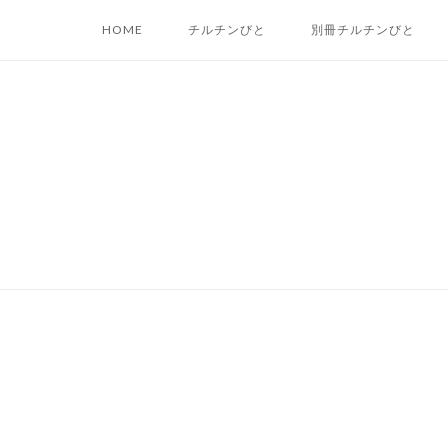
Skip
HOME
チルチンびと
別冊チルチンびと
to
content