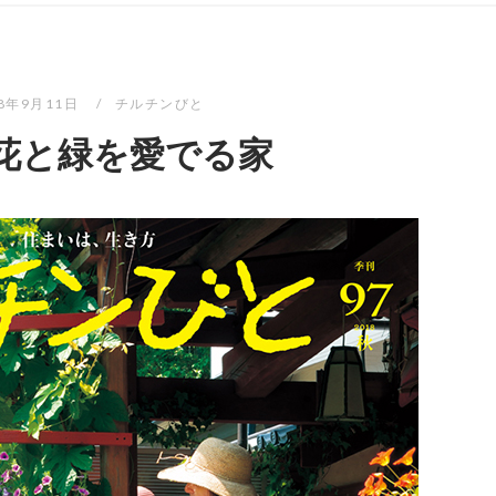
18年9月11日
チルチンびと
 花と緑を愛でる家