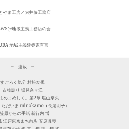
とやま工房／㈱井藤工務店
EWS@地域主義工務店の会
■URA 地域主義建築家宣言
– 連載 –
すごろく気分 村松友視
古物語り 塩見奈々江
まめまめしく。第2章 塩山奈央
ただいま minokamo（長尾明子）
笠原からの手紙 新行内 博
載 江戸東京まち散歩 安原眞琴
島集落の旅 畑 亮、畑 耕、畑 拓