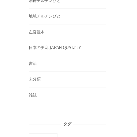
別冊チルチンびと
地域チルチンびと
左官読本
日本の美邸 JAPAN QUALITY
書籍
未分類
雑誌
タグ