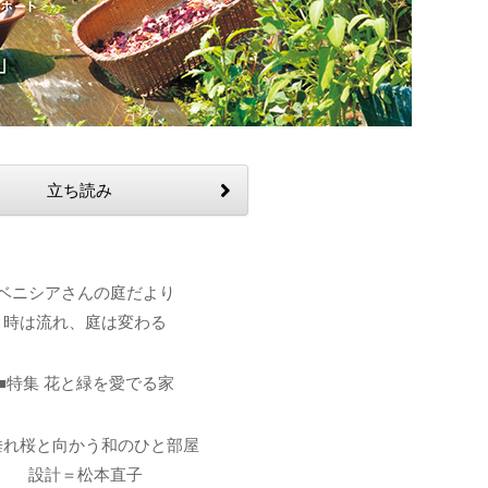
立ち読み
ベニシアさんの庭だより
時は流れ、庭は変わる
■特集 花と緑を愛でる家
垂れ桜と向かう和のひと部屋
設計＝松本直子