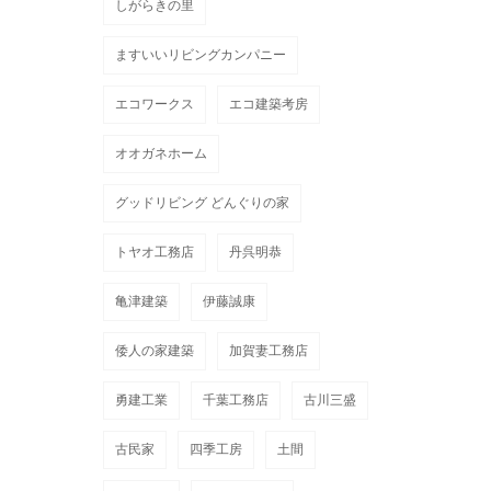
しがらきの里
ますいいリビングカンパニー
エコワークス
エコ建築考房
オオガネホーム
グッドリビング どんぐりの家
トヤオ工務店
丹呉明恭
亀津建築
伊藤誠康
倭人の家建築
加賀妻工務店
勇建工業
千葉工務店
古川三盛
古民家
四季工房
土間