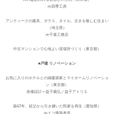
㈱四季工房
アンティークの建具、ガラス、タイル。古きを愉しむ住まい
（埼玉県）
㈱千葉工務店
中古マンションで心地よい居場所づくり（東京都）
■戸建 リノベーション
お気に入りのホテルとの縁建築家とマイホームリノベーショ
ン（東京都）
改修設計＝益子義弘／益子アトリエ
築47年、祖父から引き継いだ民家を再生（愛知県）
㈱エコ建築考房