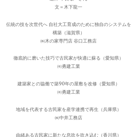
文＝木下龍一
伝統の技を次世代へ 自社大工育成のために独自のシステムを
構築（滋賀県）
㈱木の家専門店 谷口工務店
徹底的に磨いた技巧で古民家が快適に蘇る（愛知県）
㈲勇建工業
建築家との協働で築90年の屋敷を改修（愛知県）
㈲勇建工業
地域を代表する古民家を産学連携で再生（兵庫県）
㈱中井工務店
由緒ある古民家に新たな息吹を吹き込む（香川県）