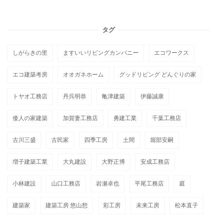
タグ
しがらきの里
ますいいリビングカンパニー
エコワークス
エコ建築考房
オオガネホーム
グッドリビング どんぐりの家
トヤオ工務店
丹呉明恭
亀津建築
伊藤誠康
倭人の家建築
加賀妻工務店
勇建工業
千葉工務店
古川三盛
古民家
四季工房
土間
堀部安嗣
増子建築工業
大丸建設
大野正博
安成工務店
小林建設
山口工務店
岩瀬卓也
平尾工務店
庭
建築家
建築工房 悠山想
彩工房
未来工房
松本直子