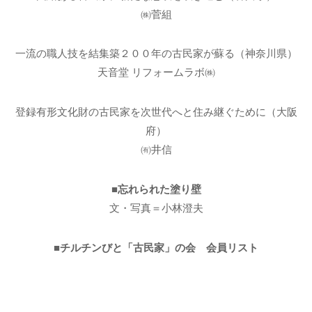
㈱菅組
一流の職人技を結集築２００年の古民家が蘇る（神奈川県）
天音堂 リフォームラボ㈱
登録有形文化財の古民家を次世代へと住み継ぐために（大阪
府）
㈲井信
■忘れられた塗り壁
文・写真＝小林澄夫
■チルチンびと「古民家」の会 会員リスト