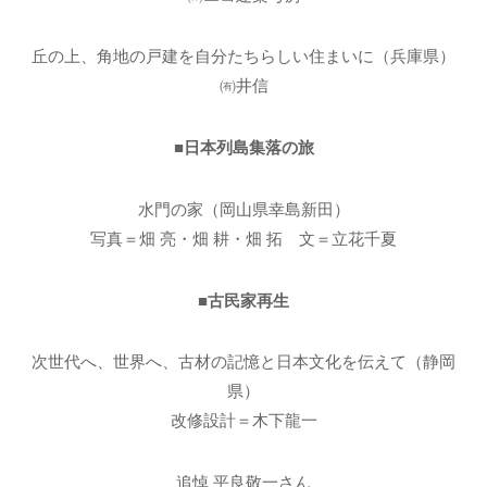
丘の上、角地の戸建を自分たちらしい住まいに（兵庫県）
㈲井信
■日本列島集落の旅
水門の家（岡山県幸島新田）
写真＝畑 亮・畑 耕・畑 拓 文＝立花千夏
■古民家再生
次世代へ、世界へ、古材の記憶と日本文化を伝えて（静岡
県）
改修設計＝木下龍一
追悼 平良敬一さん