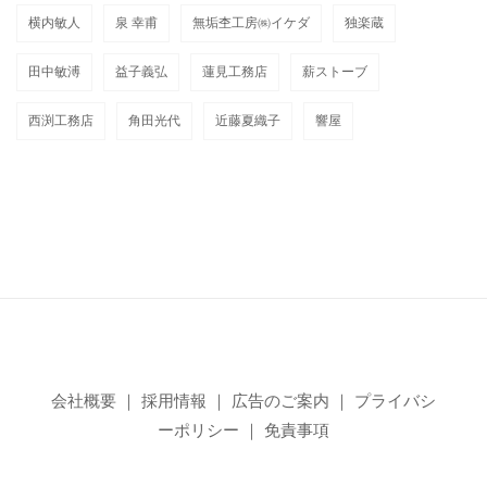
横内敏人
泉 幸甫
無垢杢工房㈱イケダ
独楽蔵
田中敏溥
益子義弘
蓮見工務店
薪ストーブ
西渕工務店
角田光代
近藤夏織子
響屋
会社概要
｜
採用情報
｜
広告のご案内
｜
プライバシ
ーポリシー
｜
免責事項