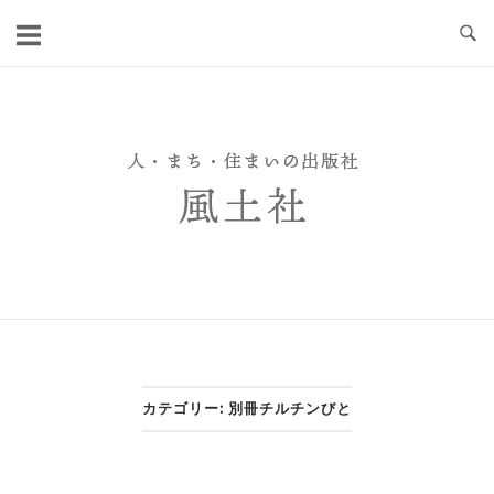
Skip
to
content
カテゴリー:
別冊チルチンびと