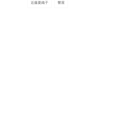
近藤夏織子
響屋