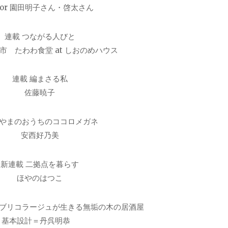
nor 園田明子さん・啓太さん
連載 つながる人びと
市 たわわ食堂 at しおのめハウス
連載 編まさる私
佐藤暁子
 やまのおうちのココロメガネ
安西好乃美
新連載 二拠点を暮らす
ほやのはつこ
 ブリコラージュが生きる無垢の木の居酒屋
基本設計＝丹呉明恭