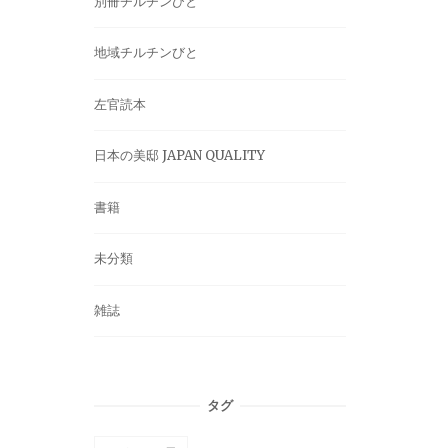
別冊チルチンびと
地域チルチンびと
左官読本
日本の美邸 JAPAN QUALITY
書籍
未分類
雑誌
タグ