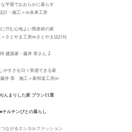
さな平屋でおおらかに暮らす
設計・施工＝㈱未来工房
辺に佇む心地よい県産材の家
工＝さとやま工房㈱さとやま設計社
悼 建築家・藤井 章さん 2
しやすさを日々実感できる家
藤井 章 施工＝家和楽工房㈱
ぢんまりした家 プラン11選
■チルチンびとの暮らし
につながるエシカルファッション