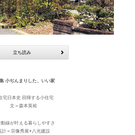
立ち読み
特集 小ぢんまりした、いい家
住宅日本史 回帰する小住宅
文＝森本英裕
遊動線が叶える暮らしやすさ
設計＝宗像秀展+八光建設