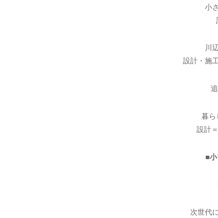
小
川
設計・施
追
暮ら
設計＝
■小
次世代