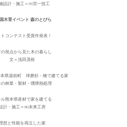
施設計・施工＝㈲宮一技工
全国木育イベント 森のとびら
ォトコンテスト受賞作発表！
育の視点から見た木の暮らし
文＝浅田茂裕
熊本県湯前町 球磨杉・檜で建てる家
本の林業・製材・燻煙熱処理
ール熊本県産材で家を建てる
設計・施工＝㈱未来工房
理想と性能を両立した家