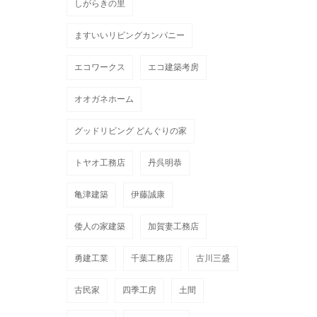
しがらきの里
ますいいリビングカンパニー
エコワークス
エコ建築考房
オオガネホーム
グッドリビング どんぐりの家
トヤオ工務店
丹呉明恭
亀津建築
伊藤誠康
倭人の家建築
加賀妻工務店
勇建工業
千葉工務店
古川三盛
古民家
四季工房
土間