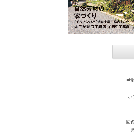
■
小
回