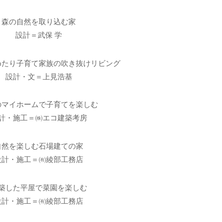
森の自然を取り込む家
設計＝武保 学
めたり子育て家族の吹き抜けリビング
設計・文＝上見浩基
のマイホームで子育てを楽しむ
計・施工＝㈱エコ建築考房
自然を楽しむ石場建ての家
設計・施工＝㈲綾部工務店
築した平屋で菜園を楽しむ
設計・施工＝㈲綾部工務店