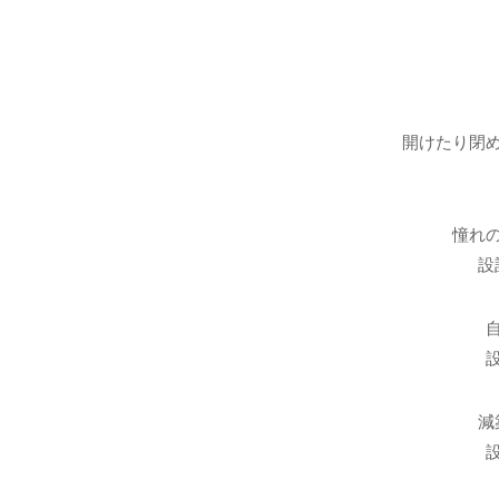
開けたり閉
憧れ
設
減