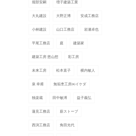
堀部安嗣
増子建築工業
大丸建設
大野正博
安成工務店
小林建設
山口工務店
岩瀬卓也
平尾工務店
庭
建築家
建築工房 悠山想
彩工房
未来工房
松本直子
横内敏人
泉 幸甫
無垢杢工房㈱イケダ
独楽蔵
田中敏溥
益子義弘
蓮見工務店
薪ストーブ
西渕工務店
角田光代