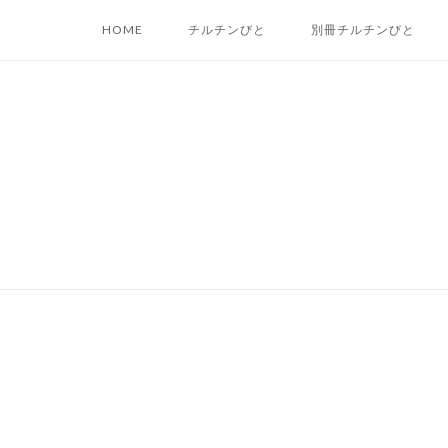
Skip
HOME
チルチンびと
別冊チルチンびと
to
content