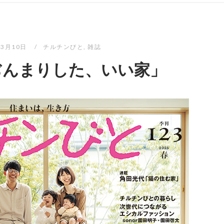
年3月10日
チルチンびと
,
雑誌
小ぢんまりした、いい家」