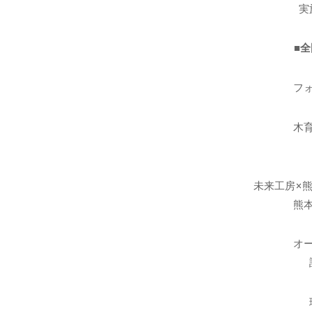
実
■
フ
木
未来工房×
熊
オ