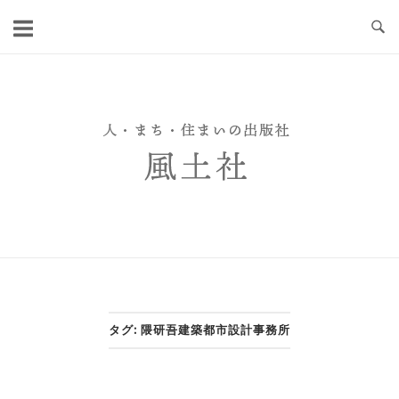
Skip
to
content
タグ:
隈研吾建築都市設計事務所