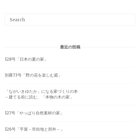
最近の投稿
128号「日本の夏の家」
別冊73号「野の花を楽しむ庭」
「ながいきゆたか」になる家づくりの本
－建てる前に読む、「本物の木の家」
127号「やっぱり自然素材の家」
126号「平屋－市街地と郊外－」