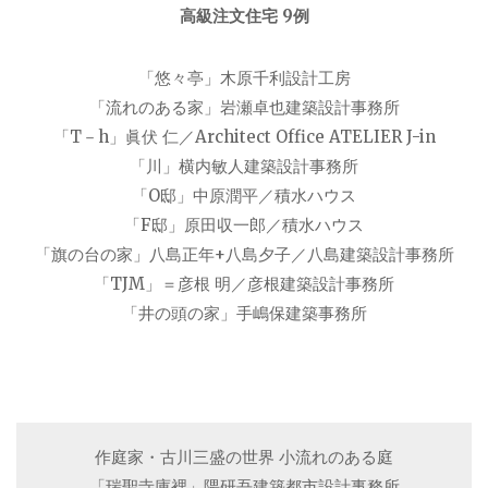
高級注文住宅 9例
「悠々亭」木原千利設計工房
「流れのある家」岩瀬卓也建築設計事務所
「T－h」眞伏 仁／Architect Office ATELIER J-in
「川」横内敏人建築設計事務所
「O邸」中原潤平／積水ハウス
「F邸」原田収一郎／積水ハウス
「旗の台の家」八島正年+八島夕子／八島建築設計事務所
「TJM」＝彦根 明／彦根建築設計事務所
「井の頭の家」手嶋保建築事務所
作庭家・古川三盛の世界 小流れのある庭
「瑞聖寺庫裡」隈研吾建築都市設計事務所