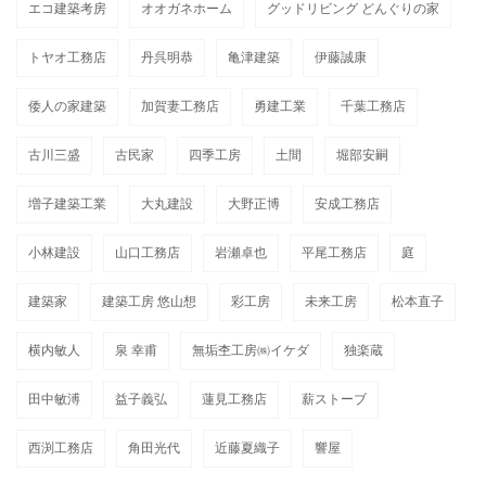
エコ建築考房
オオガネホーム
グッドリビング どんぐりの家
トヤオ工務店
丹呉明恭
亀津建築
伊藤誠康
倭人の家建築
加賀妻工務店
勇建工業
千葉工務店
古川三盛
古民家
四季工房
土間
堀部安嗣
増子建築工業
大丸建設
大野正博
安成工務店
小林建設
山口工務店
岩瀬卓也
平尾工務店
庭
建築家
建築工房 悠山想
彩工房
未来工房
松本直子
横内敏人
泉 幸甫
無垢杢工房㈱イケダ
独楽蔵
田中敏溥
益子義弘
蓮見工務店
薪ストーブ
西渕工務店
角田光代
近藤夏織子
響屋