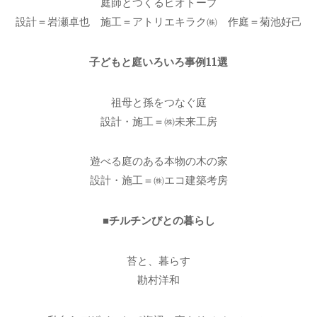
庭師とつくるビオトープ
設計＝岩瀬卓也 施工＝アトリエキラク㈱ 作庭＝菊池好己
子どもと庭いろいろ事例11選
祖母と孫をつなぐ庭
設計・施工＝㈱未来工房
遊べる庭のある本物の木の家
設計・施工＝㈱エコ建築考房
■チルチンびとの暮らし
苔と、暮らす
勘村洋和