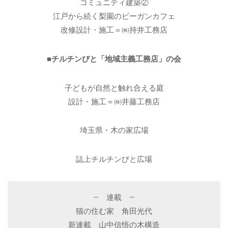
コミュニティ建築②
江戸から続く梨園のビーガンカフェ
改修設計・施工＝㈱持井工務店
■チルチンびと「地域主義工務店」の会
子どもが自然と触れ合える庭
設計・施工＝㈱井藤工務店
埼玉県・木の家広場
誌上チルチンびと広場
– 連載 –
猫の住む家 角田光代
新連載 山中信悟の木構造