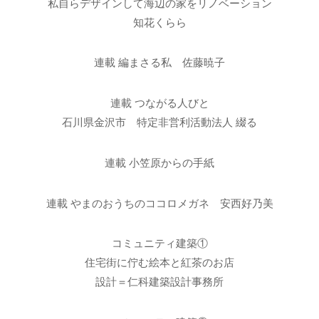
私自らデザインして海辺の家をリノベーション
知花くらら
連載 編まさる私 佐藤暁子
連載 つながる人びと
石川県金沢市 特定非営利活動法人 綴る
連載 小笠原からの手紙
連載 やまのおうちのココロメガネ 安西好乃美
コミュニティ建築①
住宅街に佇む絵本と紅茶のお店
設計＝仁科建築設計事務所