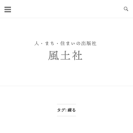
Skip
to
content
タグ:
綴る