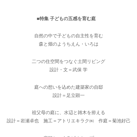
■特集 子どもの五感を育む庭
自然の中で子どもの自主性を育む
森と畑のようちえん・いろは
二つの住空間をつなぐ土間リビング
設計・文＝武保 学
庭への想いを込めた建築家の自邸
設計＝足立顕一
祖父母の庭に、水辺と雑木を拵える
設計＝岩瀬卓也 施工＝アトリエキラク㈱ 作庭＝菊池好己