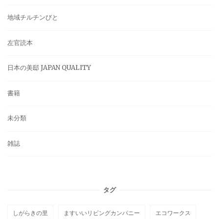
地域チルチンびと
左官読本
日本の美邸 JAPAN QUALITY
書籍
未分類
雑誌
タグ
しがらきの里
ますいいリビングカンパニー
エコワークス