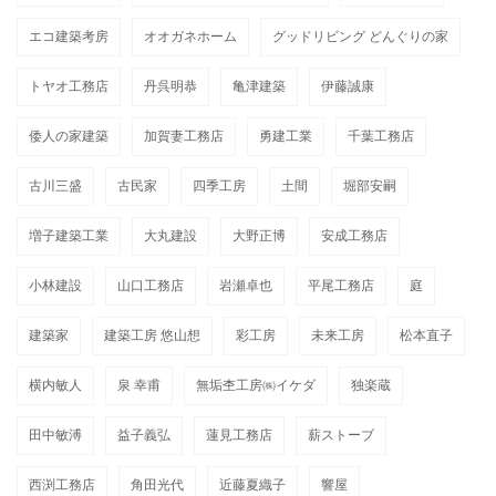
エコ建築考房
オオガネホーム
グッドリビング どんぐりの家
トヤオ工務店
丹呉明恭
亀津建築
伊藤誠康
倭人の家建築
加賀妻工務店
勇建工業
千葉工務店
古川三盛
古民家
四季工房
土間
堀部安嗣
増子建築工業
大丸建設
大野正博
安成工務店
小林建設
山口工務店
岩瀬卓也
平尾工務店
庭
建築家
建築工房 悠山想
彩工房
未来工房
松本直子
横内敏人
泉 幸甫
無垢杢工房㈱イケダ
独楽蔵
田中敏溥
益子義弘
蓮見工務店
薪ストーブ
西渕工務店
角田光代
近藤夏織子
響屋