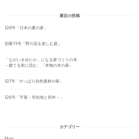
最近の投稿
128号「日本の夏の家」
別冊73号「野の花を楽しむ庭」
「ながいきゆたか」になる家づくりの本
－建てる前に読む、「本物の木の家」
127号「やっぱり自然素材の家」
126号「平屋－市街地と郊外－」
カテゴリー
blog