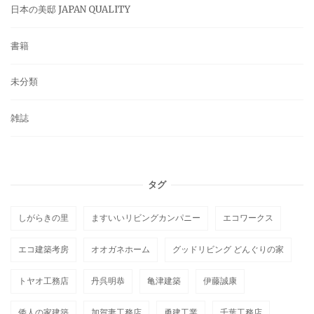
日本の美邸 JAPAN QUALITY
書籍
未分類
雑誌
タグ
しがらきの里
ますいいリビングカンパニー
エコワークス
エコ建築考房
オオガネホーム
グッドリビング どんぐりの家
トヤオ工務店
丹呉明恭
亀津建築
伊藤誠康
倭人の家建築
加賀妻工務店
勇建工業
千葉工務店