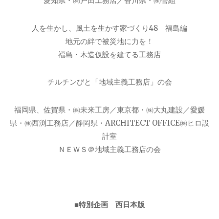
愛知県・㈱戸田工務店／香川県・㈱管組
人を生かし、風土を生かす家づくり48 福島編
地元の絆で被災地に力を！
福島・木造仮設を建てる工務店
チルチンびと「地域主義工務店」の会
福岡県、佐賀県・㈱未来工房／東京都・㈱大丸建設／愛媛
県・㈱西渕工務店／静岡県・ARCHITECT OFFICE㈱ヒロ設
計室
ＮＥＷＳ＠地域主義工務店の会
■特別企画 西日本版