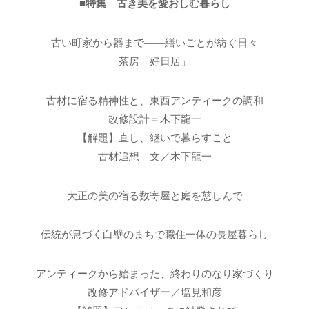
■特集 古き美を愛おしむ暮らし
古い町家から器まで――繕いごとが紡ぐ日々
茶房「好日居」
古材に宿る精神性と、東西アンティークの調和
改修設計＝木下龍一
【解題】直し、継いで暮らすこと
古材追想 文／木下龍一
大正の美の宿る数寄屋と庭を慈しんで
伝統が息づく白壁のまちで職住一体の長屋暮らし
アンティークから始まった、終わりのなり家づくり
改修アドバイザー／塩見和彦