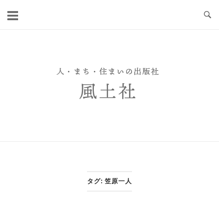
Skip
to
content
タグ:
笠原一人