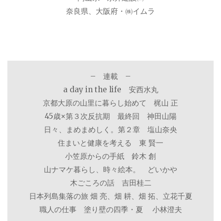
奈良県、大阪府・㈱イムラ
– 連載 –
a day in the life 安西水丸
京都大原の山里に暮らし始めて 梶山 正
45歳×第３次反抗期 最終回 神田山陽
日々、まめまめしく。第２章 塩山奈央
住まいと健康を考える 東 賢一
小笠原からの手紙 鈴木 創
山ナマケ暮らし、時々絵本。 どいかや
木ごころの話 吉田桂二
日本列島集落の旅 畑 亮、畑 耕、畑 拓、立花千夏
職人の仕事 塗り壁の四季・夏 小林澄夫