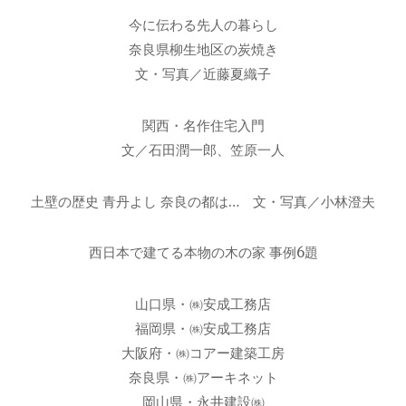
今に伝わる先人の暮らし
奈良県柳生地区の炭焼き
文・写真／近藤夏織子
関西・名作住宅入門
文／石田潤一郎、笠原一人
土壁の歴史 青丹よし 奈良の都は… 文・写真／小林澄夫
西日本で建てる本物の木の家 事例6題
山口県・㈱安成工務店
福岡県・㈱安成工務店
大阪府・㈱コアー建築工房
奈良県・㈱アーキネット
岡山県・永井建設㈱