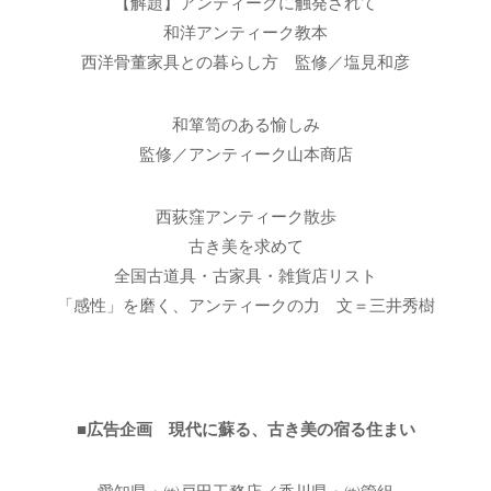
【解題】アンティークに触発されて
和洋アンティーク教本
西洋骨董家具との暮らし方 監修／塩見和彦
和箪笥のある愉しみ
監修／アンティーク山本商店
西荻窪アンティーク散歩
古き美を求めて
全国古道具・古家具・雑貨店リスト
「感性」を磨く、アンティークの力 文＝三井秀樹
■広告企画 現代に蘇る、古き美の宿る住まい