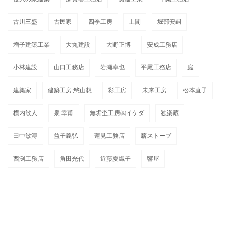
古川三盛
古民家
四季工房
土間
堀部安嗣
増子建築工業
大丸建設
大野正博
安成工務店
小林建設
山口工務店
岩瀬卓也
平尾工務店
庭
建築家
建築工房 悠山想
彩工房
未来工房
松本直子
横内敏人
泉 幸甫
無垢杢工房㈱イケダ
独楽蔵
田中敏溥
益子義弘
蓮見工務店
薪ストーブ
西渕工務店
角田光代
近藤夏織子
響屋