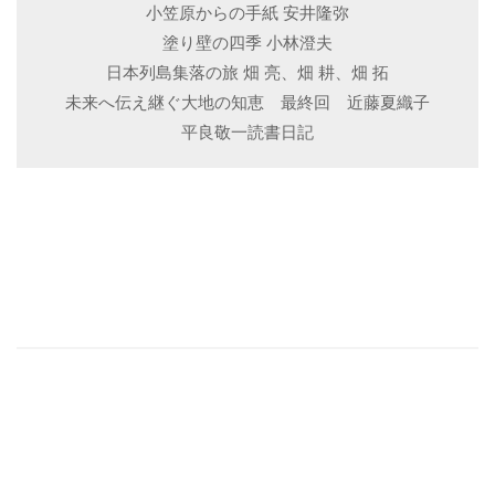
小笠原からの手紙 安井隆弥
塗り壁の四季 小林澄夫
日本列島集落の旅 畑 亮、畑 耕、畑 拓
未来へ伝え継ぐ大地の知恵 最終回 近藤夏織子
平良敬一読書日記