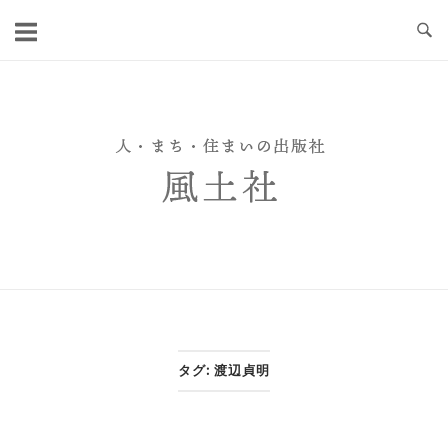
Skip
to
content
タグ:
渡辺貞明