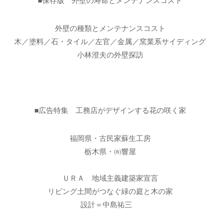
■保存版 外壁の寿命とメンテナンスコスト
外壁の種類とメンテナンスコスト
木／塗料／石・タイル／左官／金属／窯業系サイディング
小林澄夫の外壁探訪
■広告特集 工務店がデザインする花の咲く家
福岡県・古民家蘇生工房
栃木県・㈲響屋
ＵＲＡ 地域主義建築家宣言
リビング土間がつなぐ緑の庭と木の家
設計＝中島祐三