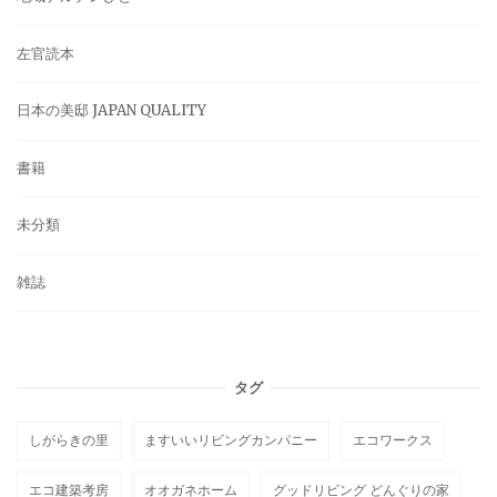
左官読本
日本の美邸 JAPAN QUALITY
書籍
未分類
雑誌
タグ
しがらきの里
ますいいリビングカンパニー
エコワークス
エコ建築考房
オオガネホーム
グッドリビング どんぐりの家