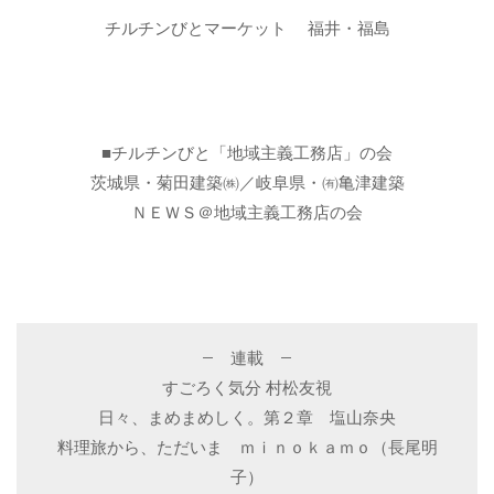
チルチンびとマーケット 福井・福島
■チルチンびと「地域主義工務店」の会
茨城県・菊田建築㈱／岐阜県・㈲亀津建築
ＮＥＷＳ＠地域主義工務店の会
– 連載 –
すごろく気分 村松友視
日々、まめまめしく。第２章 塩山奈央
料理旅から、ただいま ｍｉｎｏｋａｍｏ（長尾明
子）