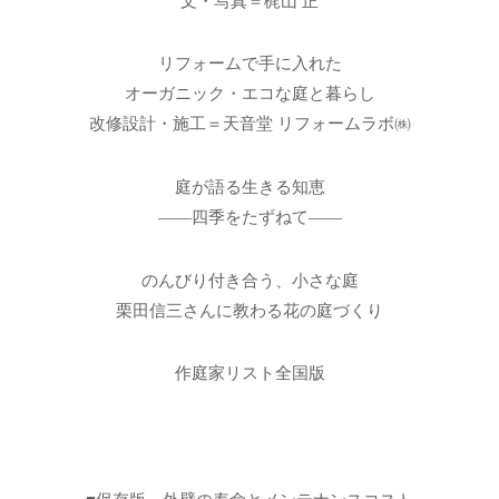
文・写真＝梶山 正
リフォームで手に入れた
オーガニック・エコな庭と暮らし
改修設計・施工＝天音堂 リフォームラボ㈱
庭が語る生きる知恵
――四季をたずねて――
のんびり付き合う、小さな庭
栗田信三さんに教わる花の庭づくり
作庭家リスト全国版