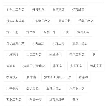
トヤオ工務店
丹呉明恭
亀津建築
伊藤誠康
倭人の家建築
加賀妻工務店
勇建工業
千葉工務店
古川三盛
古民家
四季工房
土間
堀部安嗣
増子建築工業
大丸建設
大野正博
安成工務店
小林建設
山口工務店
岩瀬卓也
平尾工務店
庭
建築家
建築工房 悠山想
彩工房
未来工房
松本直子
横内敏人
泉 幸甫
無垢杢工房㈱イケダ
独楽蔵
田中敏溥
益子義弘
蓮見工務店
薪ストーブ
西渕工務店
角田光代
近藤夏織子
響屋