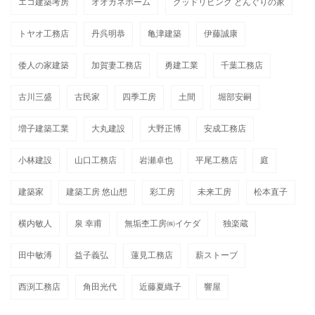
エコ建築考房
オオガネホーム
グッドリビング どんぐりの家
トヤオ工務店
丹呉明恭
亀津建築
伊藤誠康
倭人の家建築
加賀妻工務店
勇建工業
千葉工務店
古川三盛
古民家
四季工房
土間
堀部安嗣
増子建築工業
大丸建設
大野正博
安成工務店
小林建設
山口工務店
岩瀬卓也
平尾工務店
庭
建築家
建築工房 悠山想
彩工房
未来工房
松本直子
横内敏人
泉 幸甫
無垢杢工房㈱イケダ
独楽蔵
田中敏溥
益子義弘
蓮見工務店
薪ストーブ
西渕工務店
角田光代
近藤夏織子
響屋