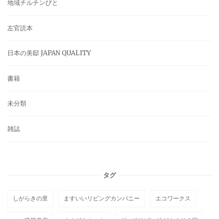
地域チルチンびと
左官読本
日本の美邸 JAPAN QUALITY
書籍
未分類
雑誌
タグ
しがらきの里
ますいいリビングカンパニー
エコワークス