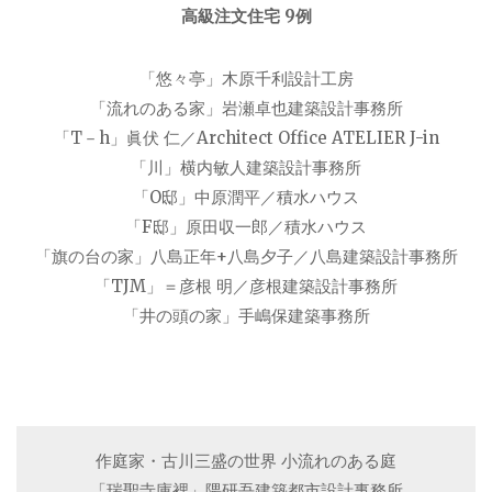
高級注文住宅 9例
「悠々亭」木原千利設計工房
「流れのある家」岩瀬卓也建築設計事務所
「T－h」眞伏 仁／Architect Office ATELIER J-in
「川」横内敏人建築設計事務所
「O邸」中原潤平／積水ハウス
「F邸」原田収一郎／積水ハウス
「旗の台の家」八島正年+八島夕子／八島建築設計事務所
「TJM」＝彦根 明／彦根建築設計事務所
「井の頭の家」手嶋保建築事務所
作庭家・古川三盛の世界 小流れのある庭
「瑞聖寺庫裡」隈研吾建築都市設計事務所