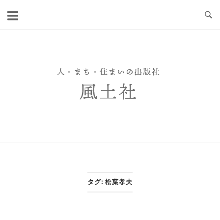
Skip
to
content
タグ:
松葉孝夫