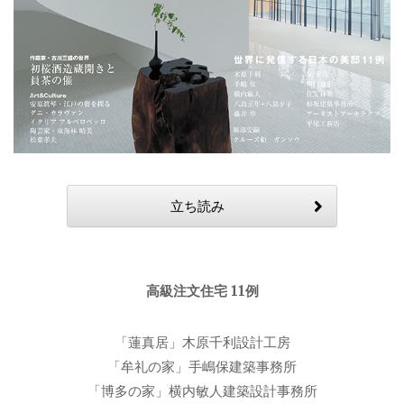
立ち読み
高級注文住宅 11例
「蓮真居」木原千利設計工房
「牟礼の家」手嶋保建築事務所
「博多の家」横内敏人建築設計事務所