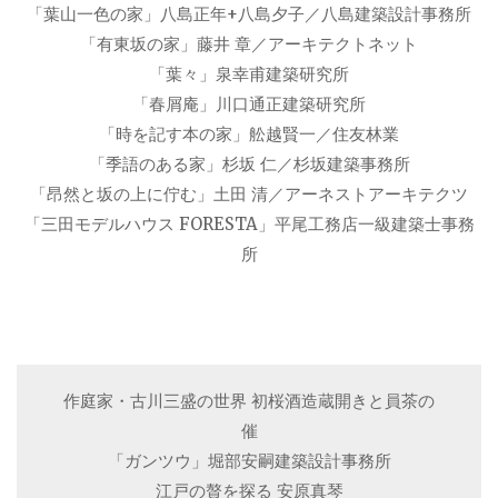
「葉山一色の家」八島正年+八島夕子／八島建築設計事務所
「有東坂の家」藤井 章／アーキテクトネット
「葉々」泉幸甫建築研究所
「春屑庵」川口通正建築研究所
「時を記す本の家」舩越賢一／住友林業
「季語のある家」杉坂 仁／杉坂建築事務所
「昂然と坂の上に佇む」土田 清／アーネストアーキテクツ
「三田モデルハウス FORESTA」平尾工務店一級建築士事務
所
作庭家・古川三盛の世界 初桜酒造蔵開きと員茶の
催
「ガンツウ」堀部安嗣建築設計事務所
江戸の贅を探る 安原真琴