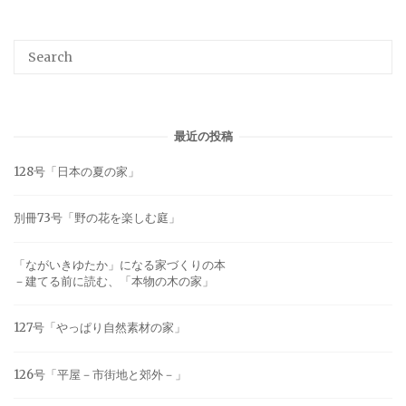
最近の投稿
128号「日本の夏の家」
別冊73号「野の花を楽しむ庭」
「ながいきゆたか」になる家づくりの本
－建てる前に読む、「本物の木の家」
127号「やっぱり自然素材の家」
126号「平屋－市街地と郊外－」