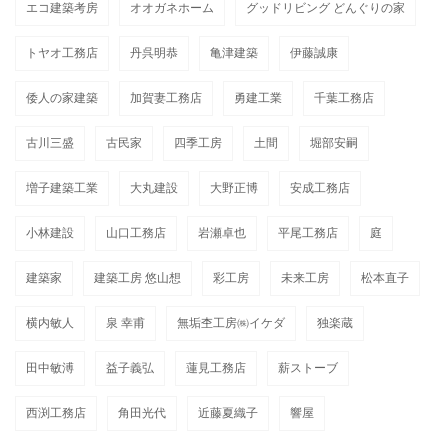
エコ建築考房
オオガネホーム
グッドリビング どんぐりの家
トヤオ工務店
丹呉明恭
亀津建築
伊藤誠康
倭人の家建築
加賀妻工務店
勇建工業
千葉工務店
古川三盛
古民家
四季工房
土間
堀部安嗣
増子建築工業
大丸建設
大野正博
安成工務店
小林建設
山口工務店
岩瀬卓也
平尾工務店
庭
建築家
建築工房 悠山想
彩工房
未来工房
松本直子
横内敏人
泉 幸甫
無垢杢工房㈱イケダ
独楽蔵
田中敏溥
益子義弘
蓮見工務店
薪ストーブ
西渕工務店
角田光代
近藤夏織子
響屋