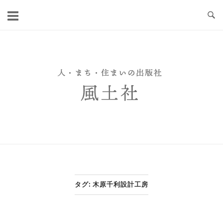
Skip
to
content
タグ:
木原千利設計工房