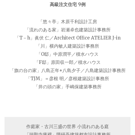
高級注文住宅 9例
「悠々亭」木原千利設計工房
「流れのある家」岩瀬卓也建築設計事務所
「T－h」眞伏 仁／Architect Office ATELIER J-in
「川」横内敏人建築設計事務所
「O邸」中原潤平／積水ハウス
「F邸」原田収一郎／積水ハウス
「旗の台の家」八島正年+八島夕子／八島建築設計事務所
「TJM」＝彦根 明／彦根建築設計事務所
「井の頭の家」手嶋保建築事務所
作庭家・古川三盛の世界 小流れのある庭
「瑞聖寺庫裡」隈研吾建築都市設計事務所