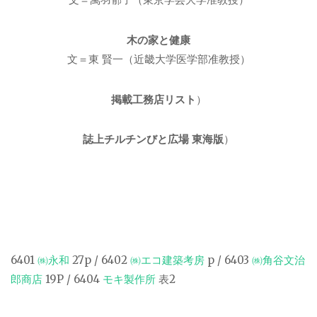
木の家と健康
文＝東 賢一（近畿大学医学部准教授）
掲載工務店リスト
）
誌上チルチンびと広場 東海版
）
6401
㈱永和
27p / 6402
㈱エコ建築考房
p / 6403
㈱角谷文治
郎商店
19P / 6404
モキ製作所
表2