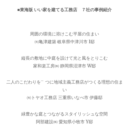
■東海版 いい家を建てる工務店 ７社の事例紹介
周囲の環境に溶けこむ平屋の住まい
㈲亀津建築 岐阜県中津川市 I邸
縦長の敷地に中庭を設けて光と風をとりこむ
家和楽工房㈱ 静岡県沼津市 W邸
二人のこだわりを㆒つに地域主義工務店がつくる理想の住ま
い
㈲トヤオ工務店 三重県いなべ市 伊藤邸
緑豊かな庭とつながるスタイリッシュな空間
阿部建設㈱ 愛知県小牧市 Y邸