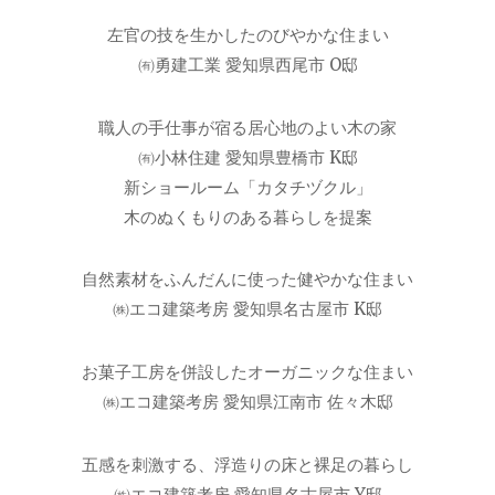
左官の技を生かしたのびやかな住まい
㈲勇建工業 愛知県西尾市 O邸
職人の手仕事が宿る居心地のよい木の家
㈲小林住建 愛知県豊橋市 K邸
新ショールーム「カタチヅクル」
木のぬくもりのある暮らしを提案
自然素材をふんだんに使った健やかな住まい
㈱エコ建築考房 愛知県名古屋市 K邸
お菓子工房を併設したオーガニックな住まい
㈱エコ建築考房 愛知県江南市 佐々木邸
五感を刺激する、浮造りの床と裸足の暮らし
㈱エコ建築考房 愛知県名古屋市 Y邸