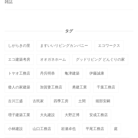
雑誌
タグ
しがらきの里
ますいいリビングカンパニー
エコワークス
エコ建築考房
オオガネホーム
グッドリビング どんぐりの家
トヤオ工務店
丹呉明恭
亀津建築
伊藤誠康
倭人の家建築
加賀妻工務店
勇建工業
千葉工務店
古川三盛
古民家
四季工房
土間
堀部安嗣
増子建築工業
大丸建設
大野正博
安成工務店
小林建設
山口工務店
岩瀬卓也
平尾工務店
庭