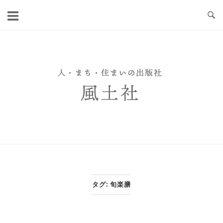
Skip
to
content
タグ:
旬楽膳