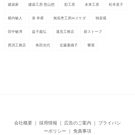
建築家
建築工房 悠山想
彩工房
未来工房
松本直子
横内敏人
泉 幸甫
無垢杢工房㈱イケダ
独楽蔵
田中敏溥
益子義弘
蓮見工務店
薪ストーブ
西渕工務店
角田光代
近藤夏織子
響屋
会社概要
｜
採用情報
｜
広告のご案内
｜
プライバシ
ーポリシー
｜
免責事項