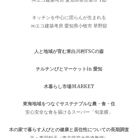
キッチンを中心に団らんが生まれる
㈱エコ建築考房 愛知県小牧市 草野邸
人と地域が育む東白川村FSCの森
チルチンびとマーケットin 愛知
木暮らし市場MARKET
東海地域をつなぐサステナブルな農・食・住
安心安全な食を届けるスーパー「旬楽膳」
木の家で暮らす人びとの健康と居住性についての長期調査
文＝萬羽郁子（東京学芸大学准教授）