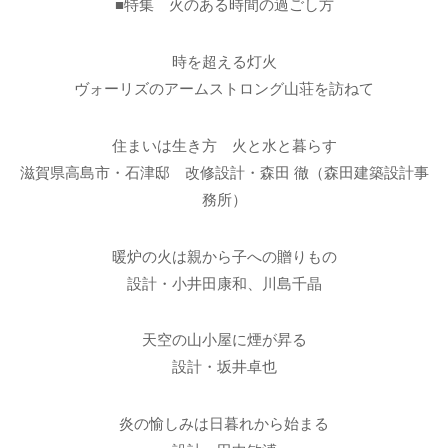
■特集 火のある時間の過ごし方
時を超える灯火
ヴォーリズのアームストロング山荘を訪ねて
住まいは生き方 火と水と暮らす
滋賀県高島市・石津邸 改修設計・森田 徹（森田建築設計事
務所）
暖炉の火は親から子への贈りもの
設計・小井田康和、川島千晶
天空の山小屋に煙が昇る
設計・坂井卓也
炎の愉しみは日暮れから始まる