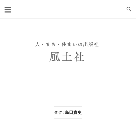
Skip
to
content
タグ:
島田貴史