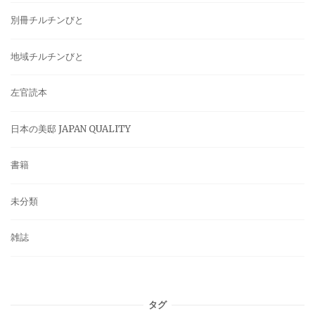
別冊チルチンびと
地域チルチンびと
左官読本
日本の美邸 JAPAN QUALITY
書籍
未分類
雑誌
タグ