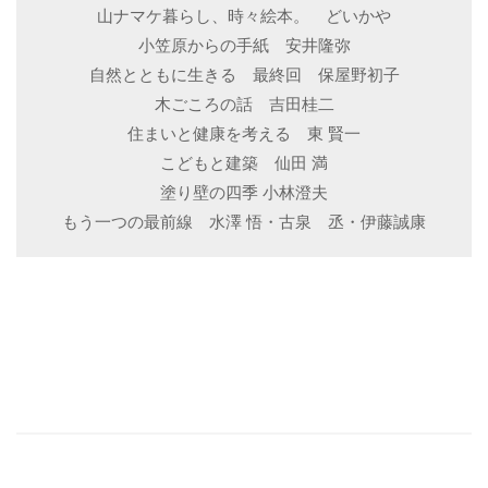
山ナマケ暮らし、時々絵本。 どいかや
小笠原からの手紙 安井隆弥
自然とともに生きる 最終回 保屋野初子
木ごころの話 吉田桂二
住まいと健康を考える 東 賢一
こどもと建築 仙田 満
塗り壁の四季 小林澄夫
もう一つの最前線 水澤 悟・古泉 丞・伊藤誠康