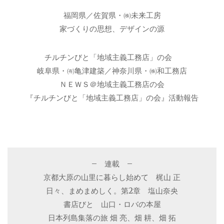
福岡県／佐賀県・㈱未来工房
家づくりの思想、デザインの源
チルチンびと「地域主義工務店」の会
岐阜県・㈲亀津建築／神奈川県・㈱和工務店
ＮＥＷＳ＠地域主義工務店の会
『チルチンびと「地域主義工務店」の会』活動報告
– 連載 –
京都大原の山里に暮らし始めて 梶山 正
日々、まめまめしく。第2章 塩山奈央
書店びと 山口・ロバの本屋
日本列島集落の旅 畑 亮、畑 耕、畑 拓