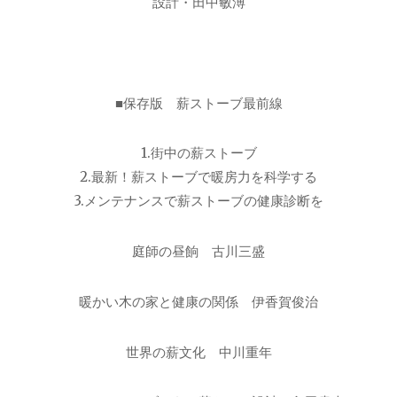
設計・田中敏溥
■保存版 薪ストーブ最前線
1.街中の薪ストーブ
2.最新！薪ストーブで暖房力を科学する
3.メンテナンスで薪ストーブの健康診断を
庭師の昼餉 古川三盛
暖かい木の家と健康の関係 伊香賀俊治
世界の薪文化 中川重年