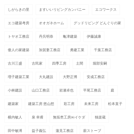
しがらきの里
ますいいリビングカンパニー
エコワークス
エコ建築考房
オオガネホーム
グッドリビング どんぐりの家
トヤオ工務店
丹呉明恭
亀津建築
伊藤誠康
倭人の家建築
加賀妻工務店
勇建工業
千葉工務店
古川三盛
古民家
四季工房
土間
堀部安嗣
増子建築工業
大丸建設
大野正博
安成工務店
小林建設
山口工務店
岩瀬卓也
平尾工務店
庭
建築家
建築工房 悠山想
彩工房
未来工房
松本直子
横内敏人
泉 幸甫
無垢杢工房㈱イケダ
独楽蔵
田中敏溥
益子義弘
蓮見工務店
薪ストーブ