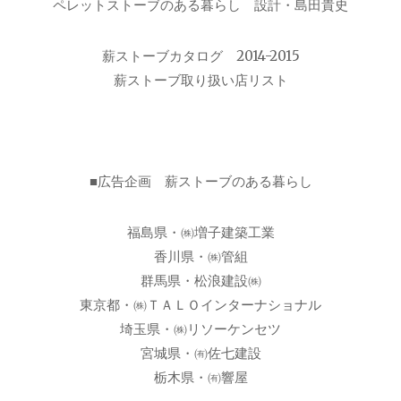
ペレットストーブのある暮らし 設計・島田貴史
薪ストーブカタログ 2014-2015
薪ストーブ取り扱い店リスト
■広告企画 薪ストーブのある暮らし
福島県・㈱増子建築工業
香川県・㈱管組
群馬県・松浪建設㈱
東京都・㈱ＴＡＬＯインターナショナル
埼玉県・㈱リソーケンセツ
宮城県・㈲佐七建設
栃木県・㈲響屋