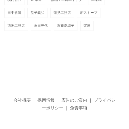
田中敏溥
益子義弘
蓮見工務店
薪ストーブ
西渕工務店
角田光代
近藤夏織子
響屋
会社概要
｜
採用情報
｜
広告のご案内
｜
プライバシ
ーポリシー
｜
免責事項