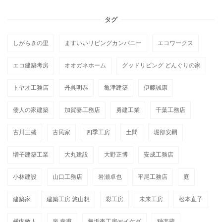
タグ
しがらきの里
ますいいリビングカンパニー
エコワークス
エコ建築考房
オオガネホーム
グッドリビング どんぐりの家
トヤオ工務店
丹呉明恭
亀津建築
伊藤誠康
倭人の家建築
加賀妻工務店
勇建工業
千葉工務店
古川三盛
古民家
四季工房
土間
堀部安嗣
増子建築工業
大丸建設
大野正博
安成工務店
小林建設
山口工務店
岩瀬卓也
平尾工務店
庭
建築家
建築工房 悠山想
彩工房
未来工房
松本直子
横内敏人
泉 幸甫
無垢杢工房㈱イケダ
独楽蔵