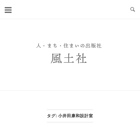
Skip
to
content
タグ:
小井田康和設計室