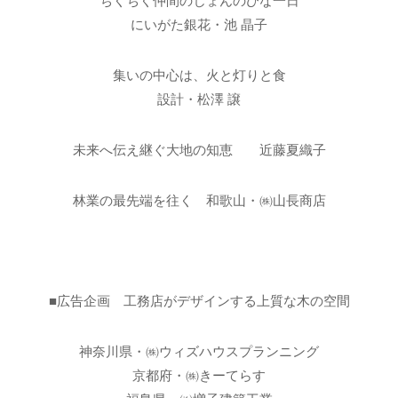
ちくちく仲間のじょんのびな一日
にいがた銀花・池 晶子
集いの中心は、火と灯りと食
設計・松澤 譲
未来へ伝え継ぐ大地の知恵 近藤夏織子
林業の最先端を往く 和歌山・㈱山長商店
■広告企画 工務店がデザインする上質な木の空間
神奈川県・㈱ウィズハウスプランニング
京都府・㈱きーてらす