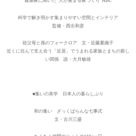
建築家に聞いた“人が集まる家づくり”ABC
科学で解き明かす集まりやすい空間とインテリア
監修・西出和彦
祖父母と孫のフォークロア 文・近藤夏織子
近くに住んで支え合う「近居」でうまれる家族とまちの新し
い関係 談・大月敏雄
■集いの美学 日本人の暮らしぶり
和の集い ざっくばらんな七事式
文・古川三盛