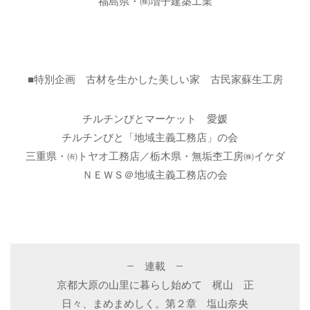
福島県・㈱増子建築工業
■特別企画 古材を生かした美しい家 古民家蘇生工房
チルチンびとマーケット 愛媛
チルチンびと「地域主義工務店」の会
三重県・㈲トヤオ工務店／栃木県・無垢杢工房㈱イケダ
ＮＥＷＳ＠地域主義工務店の会
– 連載 –
京都大原の山里に暮らし始めて 梶山 正
日々、まめまめしく。第２章 塩山奈央