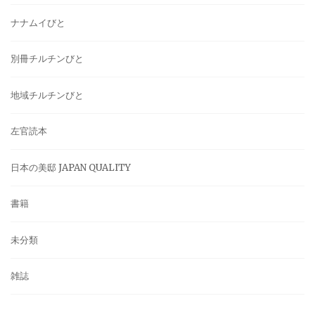
ナナムイびと
別冊チルチンびと
地域チルチンびと
左官読本
日本の美邸 JAPAN QUALITY
書籍
未分類
雑誌