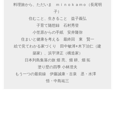
料理旅から、ただいま ｍｉｎｏｋａｍｏ（長尾明
子）
住むこと、生きること 益子義弘
子育て随想録 石村秀登
小笠原からの手紙 安井隆弥
住まいと健康を考える 最終回 東 賢一
絵で見てわかる家づくり 田中敏溥+木下治仁（建
築家）、浜宇津正（構造家）
日本列島集落の旅 畑 亮、畑 耕、畑 拓
塗り壁の四季 小林澄夫
もう一つの最前線 伊藤誠康・古泉 丞・水澤
悟・中島祐三