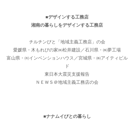
■デザインする工務店
湘南の暮らしをデザインする工務店
チルチンびと「地域主義工務店」の会
愛媛県・木もれびの家㈱松井建設／石川県・㈱夢工場
富山県・㈲インベンションハウス／宮城県・㈱アイティビル
ド
東日本大震災支援報告
ＮＥＷＳ＠地域主義工務店の会
■ナナムイびとの暮らし