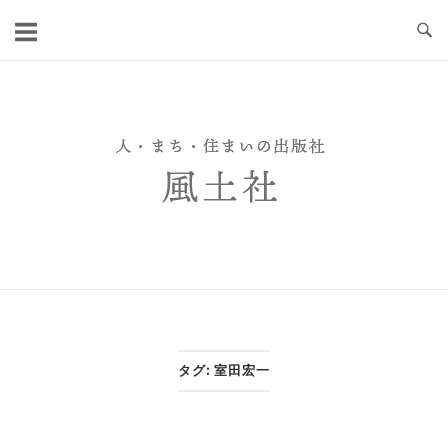
Skip
to
content
タグ:
室田宏一