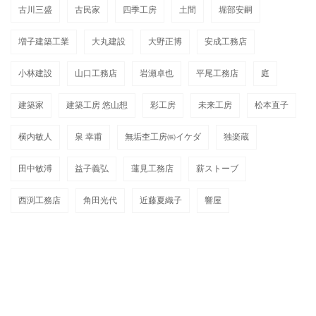
古川三盛
古民家
四季工房
土間
堀部安嗣
増子建築工業
大丸建設
大野正博
安成工務店
小林建設
山口工務店
岩瀬卓也
平尾工務店
庭
建築家
建築工房 悠山想
彩工房
未来工房
松本直子
横内敏人
泉 幸甫
無垢杢工房㈱イケダ
独楽蔵
田中敏溥
益子義弘
蓮見工務店
薪ストーブ
西渕工務店
角田光代
近藤夏織子
響屋