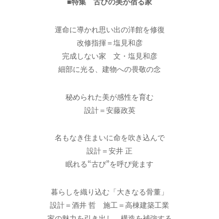
■特集 古びの美が宿る家
運命に導かれ思い出の洋館を修復
改修指揮＝塩見和彦
完成しない家 文・塩見和彦
細部に光る、建物への畏敬の念
秘められた美が感性を育む
設計＝安藤政英
名もなき住まいに命を吹き込んで
設計＝安井 正
眠れる“古び”を呼び覚ます
暮らしを織り込む「大きなる骨董」
設計＝酒井 哲 施工＝高棟建築工業
家の魅力を引き出し、構造を補強する