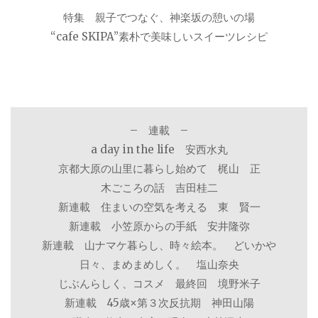
特集 親子でつなぐ、神楽坂の憩いの場
“cafe SKIPA”素朴で美味しいスイーツレシピ
– 連載 –
a day in the life 安西水丸
京都大原の山里に暮らし始めて 梶山 正
木ごころの話 吉田桂二
新連載 住まいの空気を考える 東 賢一
新連載 小笠原からの手紙 安井隆弥
新連載 山ナマケ暮らし、時々絵本。 どいかや
日々、まめまめしく。 塩山奈央
じぶんらしく、コスメ 最終回 境野米子
新連載 45歳×第３次反抗期 神田山陽