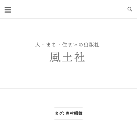
Skip
to
content
タグ:
奥村昭雄