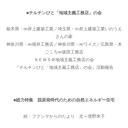
■チルチンびと「地域主義工務店」の会
栃木県・㈱井上建築工業／埼玉県・㈲井上建築工業いのうえ
さんの家
神奈川県・㈱堀井工務店／神奈川県・㈱ワイズ／広島県・木
ごころ㈱坂田工務店
ＮＥＷＳ＠地域主義工務店の会
『チルチンびと「地域主義工務店」の会』活動報告
■総力特集 脱原発時代のための自然エネルギー住宅
続・フクシマからのたより 文＝境野米子