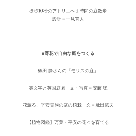
徒歩10秒のアトリエへ１時間の庭散歩
設計＝一見直人
■野花で自由な庭をつくる
鶴田 静さんの「モリスの庭」
英文字と英国庭園 文・写真＝安藤 聡
花薫る、平安貴族の庭の植栽 文＝飛田範夫
【植物図鑑】万葉・平安の花々を育てる