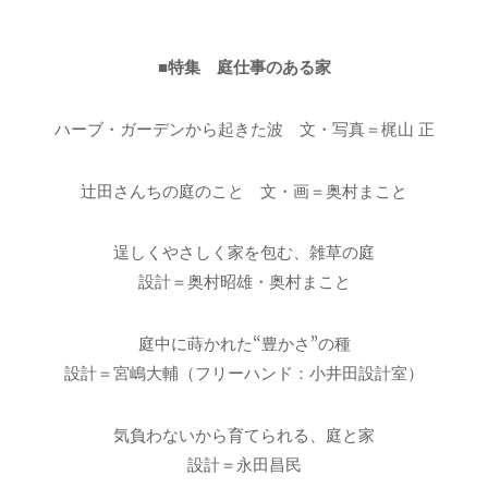
■特集 庭仕事のある家
ハーブ・ガーデンから起きた波 文・写真＝梶山 正
辻田さんちの庭のこと 文・画＝奥村まこと
逞しくやさしく家を包む、雑草の庭
設計＝奥村昭雄・奥村まこと
庭中に蒔かれた“豊かさ”の種
設計＝宮嶋大輔（フリーハンド：小井田設計室）
気負わないから育てられる、庭と家
設計＝永田昌民