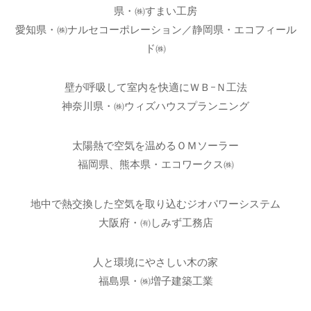
県・㈱すまい工房
愛知県・㈱ナルセコーポレーション／静岡県・エコフィール
ド㈱
壁が呼吸して室内を快適にＷＢ-Ｎ工法
神奈川県・㈱ウィズハウスプランニング
太陽熱で空気を温めるＯＭソーラー
福岡県、熊本県・エコワークス㈱
地中で熱交換した空気を取り込むジオパワーシステム
大阪府・㈲しみず工務店
人と環境にやさしい木の家
福島県・㈱増子建築工業