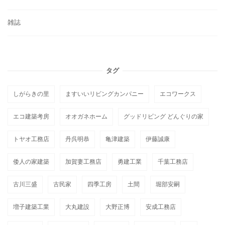
雑誌
タグ
しがらきの里
ますいいリビングカンパニー
エコワークス
エコ建築考房
オオガネホーム
グッドリビング どんぐりの家
トヤオ工務店
丹呉明恭
亀津建築
伊藤誠康
倭人の家建築
加賀妻工務店
勇建工業
千葉工務店
古川三盛
古民家
四季工房
土間
堀部安嗣
増子建築工業
大丸建設
大野正博
安成工務店