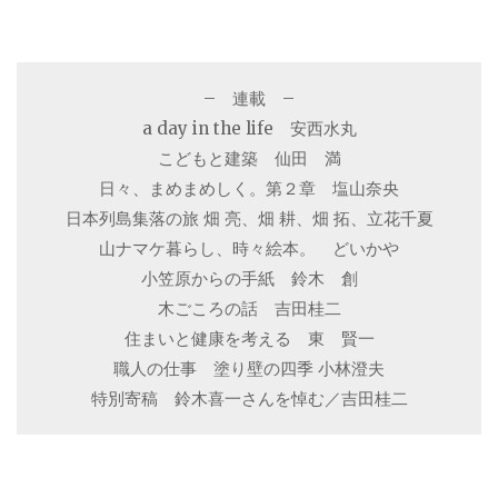
– 連載 –
a day in the life 安西水丸
こどもと建築 仙田 満
日々、まめまめしく。第２章 塩山奈央
日本列島集落の旅 畑 亮、畑 耕、畑 拓、立花千夏
山ナマケ暮らし、時々絵本。 どいかや
小笠原からの手紙 鈴木 創
木ごころの話 吉田桂二
住まいと健康を考える 東 賢一
職人の仕事 塗り壁の四季 小林澄夫
特別寄稿 鈴木喜一さんを悼む／吉田桂二