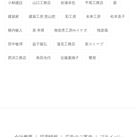
小林建設
山口工務店
岩瀬卓也
平尾工務店
庭
建築家
建築工房 悠山想
彩工房
未来工房
松本直子
横内敏人
泉 幸甫
無垢杢工房㈱イケダ
独楽蔵
田中敏溥
益子義弘
蓮見工務店
薪ストーブ
西渕工務店
角田光代
近藤夏織子
響屋
会社概要
｜
採用情報
｜
広告のご案内
｜
プライバシ