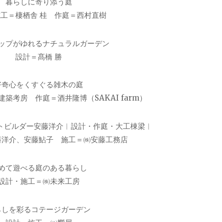
暮らしに寄り添う庭
工＝棲栖舎 桂 作庭＝西村直樹
ップがゆれるナチュラルガーデン
設計＝髙橋 勝
好奇心をくすぐる雑木の庭
築考房 作庭＝酒井隆博（SAKAI farm）
ーキテクトビルダー安藤洋介︱設計・作庭・大工棟梁︱
藤洋介、安藤鮎子 施工＝㈱安藤工務店
めて遊べる庭のある暮らし
設計・施工＝㈱未来工房
らしを彩るコテージガーデン