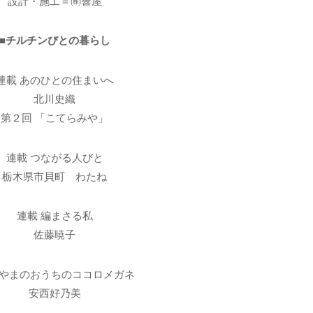
設計・施工＝㈱響屋
■チルチンびとの暮らし
連載 あのひとの住まいへ
北川史織
第２回 「こてらみや」
連載 つながる人びと
栃木県市貝町 わたね
連載 編まさる私
佐藤暁子
 やまのおうちのココロメガネ
安西好乃美