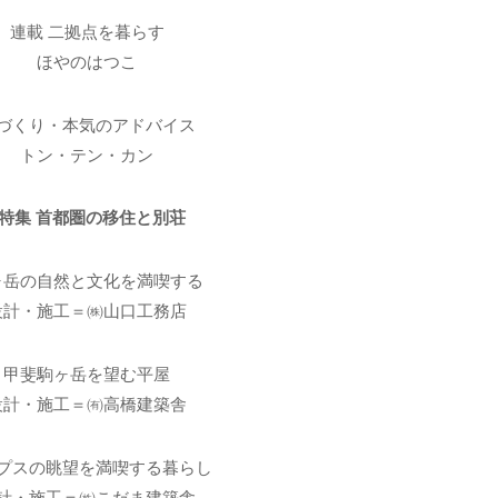
連載 二拠点を暮らす
ほやのはつこ
づくり・本気のアドバイス
トン・テン・カン
■特集 首都圏の移住と別荘
ヶ岳の自然と文化を満喫する
設計・施工＝㈱山口工務店
甲斐駒ヶ岳を望む平屋
設計・施工＝㈲高橋建築舎
プスの眺望を満喫する暮らし
計・施工＝㈱こだま建築舎