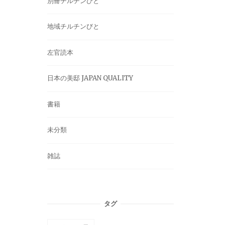
別冊チルチンびと
地域チルチンびと
左官読本
日本の美邸 JAPAN QUALITY
書籍
未分類
雑誌
タグ