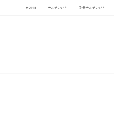
Skip
HOME
チルチンびと
別冊チルチンびと
to
content