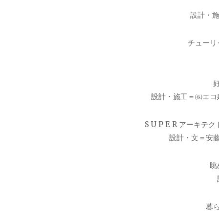
設計・施
チューリ
設計・施工＝㈱エコ建
S U P E R ア
設計・文＝安
眺
暮