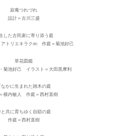
寂庵つれづれ
設計＝古川三盛
生した古民家に寄り添う庭
＝アトリエキラク㈱ 作庭＝菊池好己
草花図鑑
・菊池好己 イラスト＝大田黒摩利
町なかに生まれた雑木の庭
＝横内敏人 作庭＝西村直樹
時と共に育ちゆく自邸の庭
作庭＝西村直樹