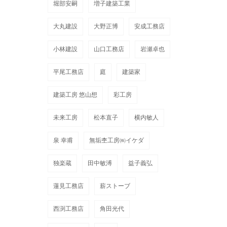
堀部安嗣
増子建築工業
大丸建設
大野正博
安成工務店
小林建設
山口工務店
岩瀬卓也
平尾工務店
庭
建築家
建築工房 悠山想
彩工房
未来工房
松本直子
横内敏人
泉 幸甫
無垢杢工房㈱イケダ
独楽蔵
田中敏溥
益子義弘
蓮見工務店
薪ストーブ
西渕工務店
角田光代