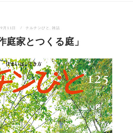
年9月11日
チルチンびと
,
雑誌
「作庭家とつくる庭」