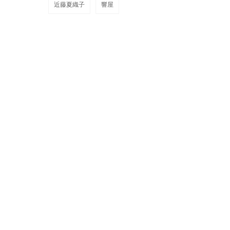
近藤夏織子
響屋