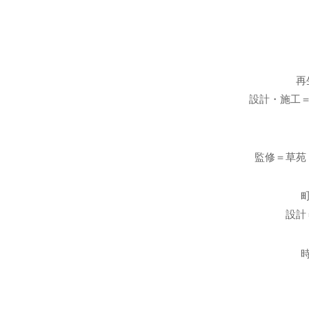
再
設計・施工
監修＝草苑
設計