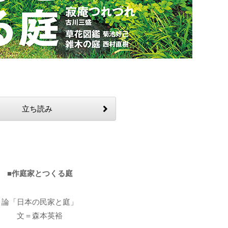
立ち読み
■作庭家とつくる庭
論「日本の民家と庭」
文＝森本英裕