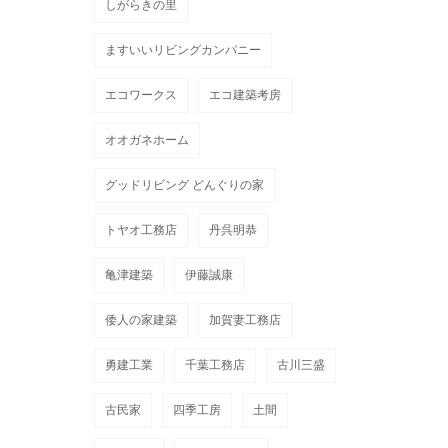
しがらきの里
ますいいリビングカンパニー
エコワークス
エコ建築考房
オオガネホーム
グッドリビング どんぐりの家
トヤオ工務店
丹呉明恭
亀津建築
伊藤誠康
倭人の家建築
加賀妻工務店
勇建工業
千葉工務店
古川三盛
古民家
四季工房
土間