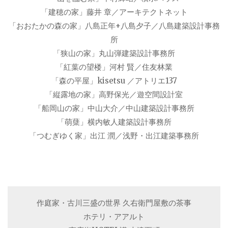
「建穂の家」藤井 章／アーキテクトネット
「おおたかの森の家」八島正年+八島夕子／八島建築設計事務
所
「狭山の家」丸山弾建築設計事務所
「紅葉の望楼」河村 賢／住友林業
「森の平屋」kisetsu ／アトリエ137
「縦露地の家」高野保光／遊空間設計室
「船岡山の家」中山大介／中山建築設計事務所
「萌蘖」横内敏人建築設計事務所
「つむぎゆく家」出江 潤／浅野・出江建築事務所
作庭家・古川三盛の世界 久右衛門屋敷の茶事
ホテリ・アアルト