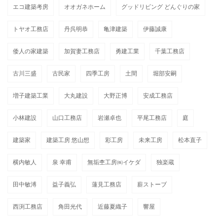
エコ建築考房
オオガネホーム
グッドリビング どんぐりの家
トヤオ工務店
丹呉明恭
亀津建築
伊藤誠康
倭人の家建築
加賀妻工務店
勇建工業
千葉工務店
古川三盛
古民家
四季工房
土間
堀部安嗣
増子建築工業
大丸建設
大野正博
安成工務店
小林建設
山口工務店
岩瀬卓也
平尾工務店
庭
建築家
建築工房 悠山想
彩工房
未来工房
松本直子
横内敏人
泉 幸甫
無垢杢工房㈱イケダ
独楽蔵
田中敏溥
益子義弘
蓮見工務店
薪ストーブ
西渕工務店
角田光代
近藤夏織子
響屋