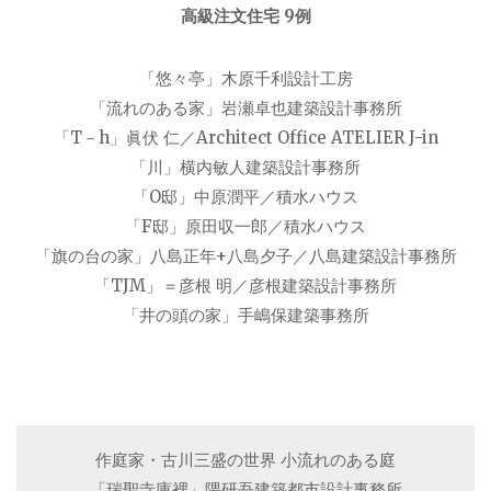
高級注文住宅 9例
「悠々亭」木原千利設計工房
「流れのある家」岩瀬卓也建築設計事務所
「T－h」眞伏 仁／Architect Office ATELIER J-in
「川」横内敏人建築設計事務所
「O邸」中原潤平／積水ハウス
「F邸」原田収一郎／積水ハウス
「旗の台の家」八島正年+八島夕子／八島建築設計事務所
「TJM」＝彦根 明／彦根建築設計事務所
「井の頭の家」手嶋保建築事務所
作庭家・古川三盛の世界 小流れのある庭
「瑞聖寺庫裡」隈研吾建築都市設計事務所