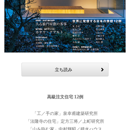
立ち読み
高級注文住宅 12例
「工／手の家」泉幸甫建築研究所
「法隆寺の住宅」定方三将／上町研究所
「山を臨む家」中村輝昭／積水ハウス