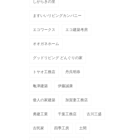
しがらきの里
ますいいリビングカンパニー
エコワークス
エコ建築考房
オオガネホーム
グッドリビング どんぐりの家
トヤオ工務店
丹呉明恭
亀津建築
伊藤誠康
倭人の家建築
加賀妻工務店
勇建工業
千葉工務店
古川三盛
古民家
四季工房
土間