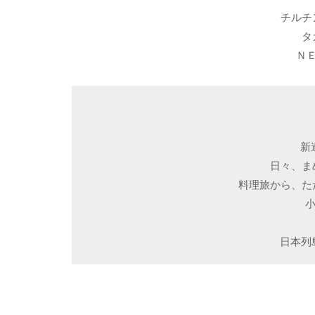
チルチ
タ
Ｎ
新
日々、ま
料理旅から、た
日本列