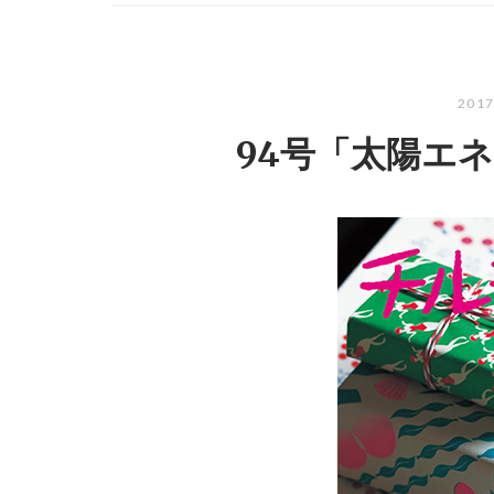
201
94号「太陽エ