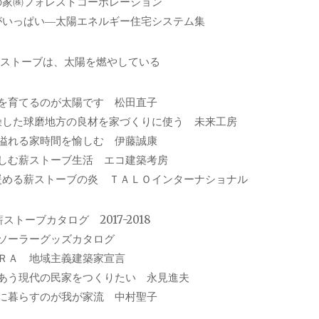
の家㈱フォレストコーポレーション
がいっぱい―太陽エネルギー住宅システム集
薪ストーブは、太陽を燃やしている
を育てるのが太陽です 松田直子
燥した球磨地方の良材を家づくりに使う 未来工房
溢れる家時間を愉しむ 伊藤誠康
しむ薪ストーブ生活 エコ建築考房
暖める薪ストーブの炎 ＴＡＬＯインターナショナル
ストーブカタログ 2017-2018
ソーラーグッズカタログ
ＲＡ 地域主義建築家宣言
あう現代の民家をつくりたい 永見進夫
に暮らすのが我が家流 中村聖子