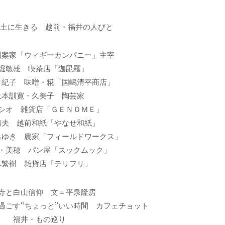
風土に生きる 越前・福井の人びと
図案家「ウィギーカンパニー」主宰
堀敏雄 喫茶店「迦毘羅」
・紀子 味噌・糀「国嶋清平商店」
土本訓寛・久美子 陶芸家
シオ 雑貨店「ＧＥＮＯＭＥ」
晴夫 越前和紙「やなせ和紙」
みゆき 農家「フィールドワークス」
・美穂 パン屋「スックムック」
木繁樹 雑貨店「テリフリ」
寺と白山信仰 文＝平泉隆房
過ごす“ちょっと”いい時間 カフェチョット
福井・もの巡り