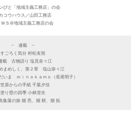
ンびと「地域主義工務店」の会
カコウハウス／山田工務店
ＥＷＳ＠地域主義工務店の会
– 連載 –
すごろく気分 村松友視
連載 古物語り 塩見奈々江
めまめしく。第２章 塩山奈々江
だいま ｍｉｎｏｋａｍｏ（長尾明子）
小笠原からの手紙 千葉夕佳
塗り壁の四季 小林澄夫
島集落の旅 畑 亮、畑 耕、畑 拓