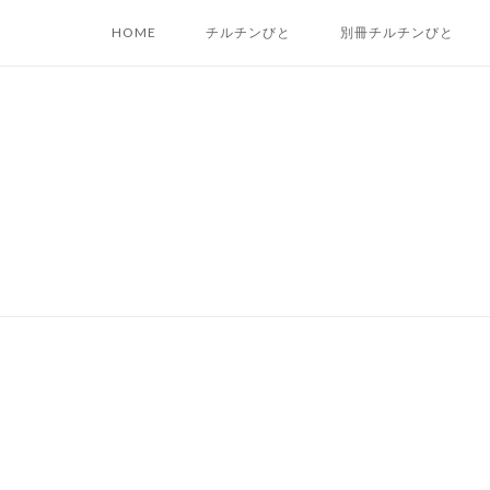
Skip
HOME
チルチンびと
別冊チルチンびと
to
content