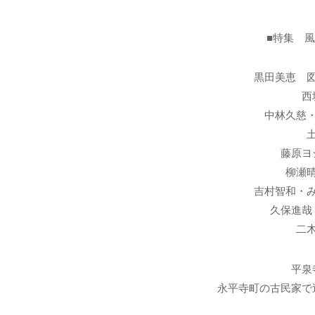
■特集 
黒田美恵 
西
中林久慈
藤原ヨ
柳瀬
吉村智和・
久保進哉
二
平泉
永平寺町の古民家で