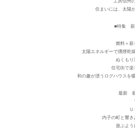
工房信州
住まいには、太陽
■特集 
燃料＝薪
太陽エネルギーで燻煙乾
ぬくもり
住宅街で楽
和の趣が漂うログハウスを
最新 薪
Ｕ
内子の町と響き
遊ぶよう