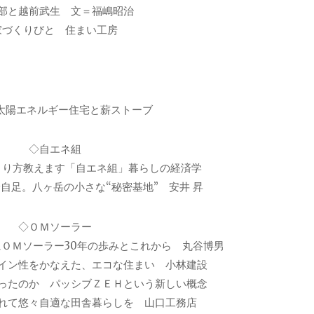
部と越前武生 文＝福嶋昭治
家づくりびと 住まい工房
太陽エネルギー住宅と薪ストーブ
◇自エネ組
くり方教えます「自エネ組」暮らしの経済学
自足。八ヶ岳の小さな“秘密基地” 安井 昇
◇ＯＭソーラー
ＯＭソーラー30年の歩みとこれから 丸谷博男
イン性をかなえた、エコな住まい 小林建設
ったのか パッシブＺＥＨという新しい概念
れて悠々自適な田舎暮らしを 山口工務店