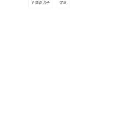
近藤夏織子
響屋