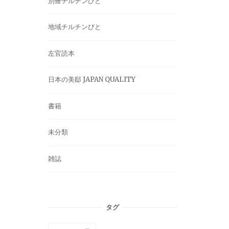
別冊チルチンびと
地域チルチンびと
左官読本
日本の美邸 JAPAN QUALITY
書籍
未分類
雑誌
タグ