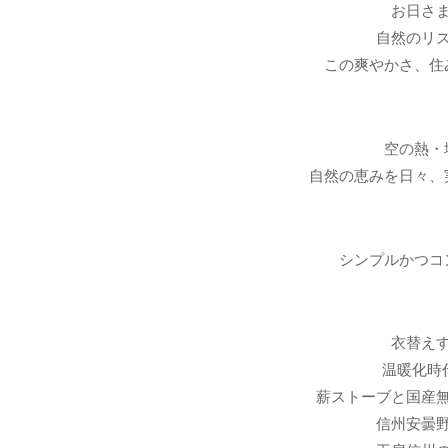
お日さ
自然のリ
この爽やかさ、住
空の熱・
自然の恵みを日々、
シンプルかつコ
衣替え
温暖化時
薪ストーブと国産
信州安曇