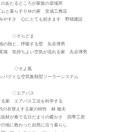
まのあたるところが家族の居場所
ズムと暮らすＯＭの家 安成工務店
みやすさ 心にとても効きます 野積建設
◇そらどま
地の熱と、呼吸する壁 丸谷博男
実感 気持ちよい空気が流れる家 丸谷博男
◇そよ風
ンパクトな空気集熱型ソーラーシステム
◇エアパス
する家 エアパス工法を科学する
代の衣替えする家の特性 林 徹夫
無垢材が奏でる日だまりの暖かさ 四季工房
野の地に教わった自然に沿う暮らし