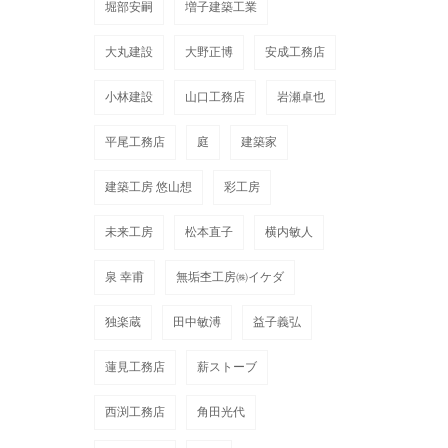
堀部安嗣
増子建築工業
大丸建設
大野正博
安成工務店
小林建設
山口工務店
岩瀬卓也
平尾工務店
庭
建築家
建築工房 悠山想
彩工房
未来工房
松本直子
横内敏人
泉 幸甫
無垢杢工房㈱イケダ
独楽蔵
田中敏溥
益子義弘
蓮見工務店
薪ストーブ
西渕工務店
角田光代