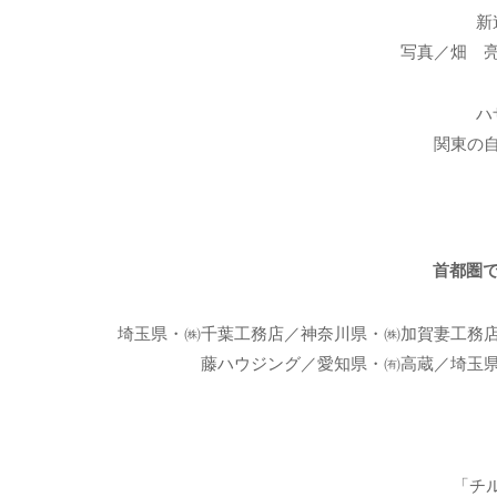
新
写真／畑 
ハ
関東の
首都圏で
埼玉県・㈱千葉工務店／神奈川県・㈱加賀妻工務
藤ハウジング／愛知県・㈲高蔵／埼玉
「チ