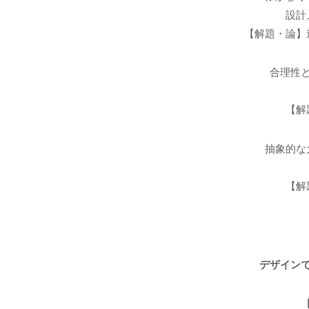
設計
【解題・論】
合理性
【解
抽象的な
【解
デザイン