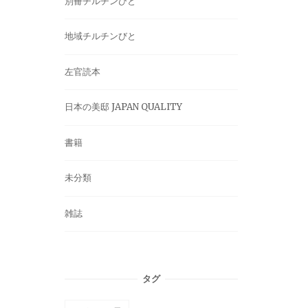
別冊チルチンびと
地域チルチンびと
左官読本
日本の美邸 JAPAN QUALITY
書籍
未分類
雑誌
タグ