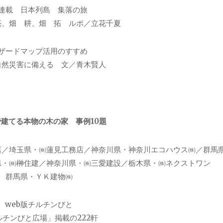
連載 日本列島 集落の旅
亮、畑 耕、畑 拓 ルポ／立花千夏
ザードマップ活用のすすめ
自然災害に備える 文／青木賢人
建てる本物の木の家 事例10題
店／埼玉県・㈱蓮見工務店／神奈川県・神奈川エコハウス㈱／群馬
県・㈱榊住建／神奈川県・㈱三愛建設／栃木県・㈱ネクストワン
群馬県・ＹＫ建物㈱
web版チルチンびと
ルチンびと広場」掲載の222軒