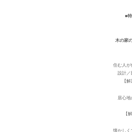
■
木の家
住む人が
設計／
【解
居心地
【解
懐かしく