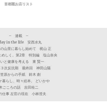
首都圏お店リスト
– 連載 –
day in the life 安西水丸
の山里に暮らし始めて 梶山 正
まめしく。第2章 特別編 塩山奈央
いと健康を考える 東 賢一
×第３次反抗期 最終回 神田山陽
小笠原からの手紙 鈴木 創
ケ暮らし、時々絵本。 どいかや
木ごころの話 吉田桂二
の仕事 左官の現在 小林澄夫