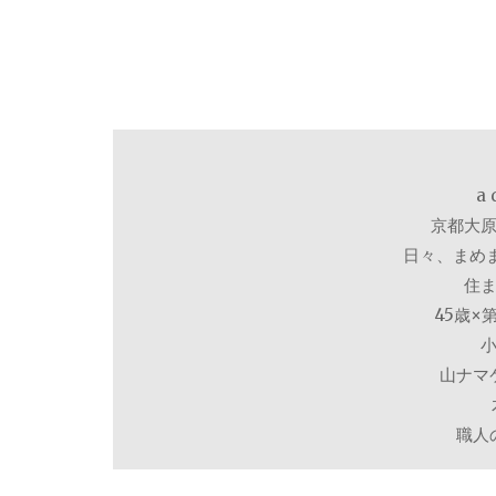
a 
京都大原
日々、まめ
住ま
45歳
山ナマ
職人