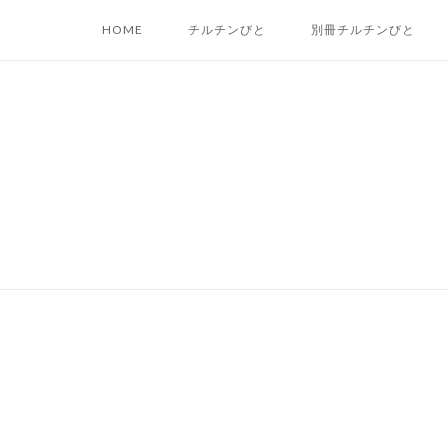
Skip
HOME
チルチンびと
別冊チルチンびと
to
content