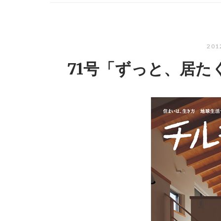
20
71号「ずっと、居た