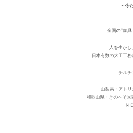
～今
全国の“家具
人を生かし
日本有数の大工工務
チルチ
山梨県・アトリ
和歌山県・きのへそ㈱
Ｎ