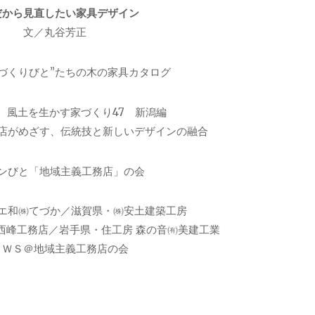
だから見直したい家具デザイン
文／丸谷芳正
づくりびと”たちの木の家具カタログ
、風土を生かす家づくり47 新潟編
店がめざす、伝統技と新しいデザインの融合
ンびと「地域主義工務店」の会
エ和㈱てづか／滋賀県・㈱安土建築工房
西峰工務店／岩手県・住工房 森の音㈲美建工業
ＥＷＳ＠地域主義工務店の会