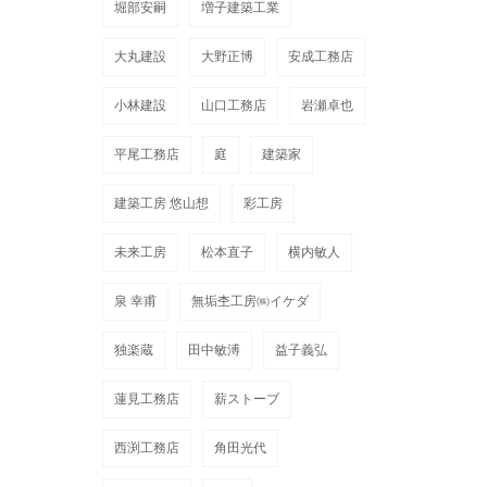
堀部安嗣
増子建築工業
大丸建設
大野正博
安成工務店
小林建設
山口工務店
岩瀬卓也
平尾工務店
庭
建築家
建築工房 悠山想
彩工房
未来工房
松本直子
横内敏人
泉 幸甫
無垢杢工房㈱イケダ
独楽蔵
田中敏溥
益子義弘
蓮見工務店
薪ストーブ
西渕工務店
角田光代