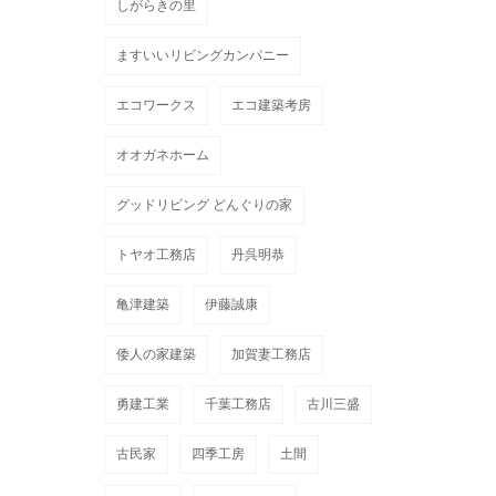
しがらきの里
ますいいリビングカンパニー
エコワークス
エコ建築考房
オオガネホーム
グッドリビング どんぐりの家
トヤオ工務店
丹呉明恭
亀津建築
伊藤誠康
倭人の家建築
加賀妻工務店
勇建工業
千葉工務店
古川三盛
古民家
四季工房
土間