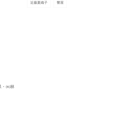
近藤夏織子
響屋
県・㈱林