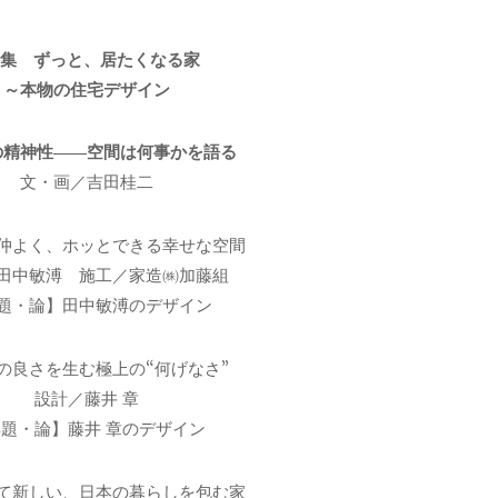
特集 ずっと、居たくなる家
～本物の住宅デザイン
の精神性――空間は何事かを語る
文・画／吉田桂二
仲よく、ホッとできる幸せな空間
田中敏溥 施工／家造㈱加藤組
題・論】田中敏溥のデザイン
の良さを生む極上の“何げなさ”
設計／藤井 章
題・論】藤井 章のデザイン
て新しい、日本の暮らしを包む家