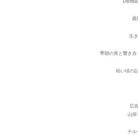
【植物
庭
生き
季朝の美と響き合
幼い頃の
広
山採
チル