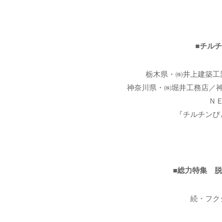
■チル
栃木県・㈱井上建築工
神奈川県・㈱堀井工務店／
Ｎ
『チルチンび
■総力特集 
続・フク