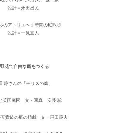
設計＝永田昌民
0秒のアトリエへ１時間の庭散歩
設計＝一見直人
■野花で自由な庭をつくる
田 静さんの「モリスの庭」
と英国庭園 文・写真＝安藤 聡
平安貴族の庭の植栽 文＝飛田範夫