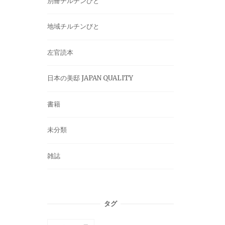
別冊チルチンびと
地域チルチンびと
左官読本
日本の美邸 JAPAN QUALITY
書籍
未分類
雑誌
タグ