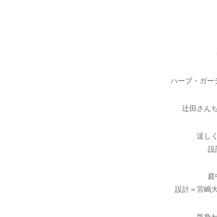
ハーブ・ガー
辻田さん
逞し
設
庭
設計＝宮嶋
気負