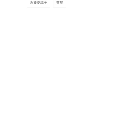
近藤夏織子
響屋