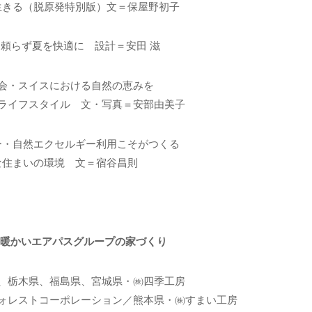
生きる（脱原発特別版）文＝保屋野初子
頼らず夏を快適に 設計＝安田 滋
会・スイスにおける自然の恵みを
ライフスタイル 文・写真＝安部由美子
ー・自然エクセルギー利用こそがつくる
な住まいの環境 文＝宿谷昌則
冬暖かいエアパスグループの家づくり
、栃木県、福島県、宮城県・㈱四季工房
ォレストコーポレーション／熊本県・㈱すまい工房