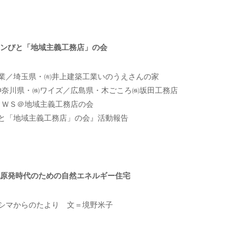
チンびと「地域主義工務店」の会
業／埼玉県・㈲井上建築工業いのうえさんの家
神奈川県・㈱ワイズ／広島県・木ごころ㈱坂田工務店
ＥＷＳ＠地域主義工務店の会
と「地域主義工務店」の会』活動報告
脱原発時代のための自然エネルギー住宅
シマからのたより 文＝境野米子