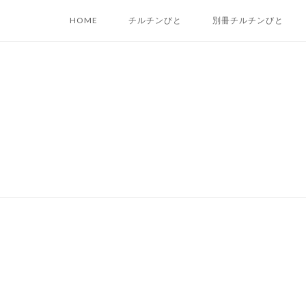
Skip
HOME
チルチンびと
別冊チルチンびと
to
content