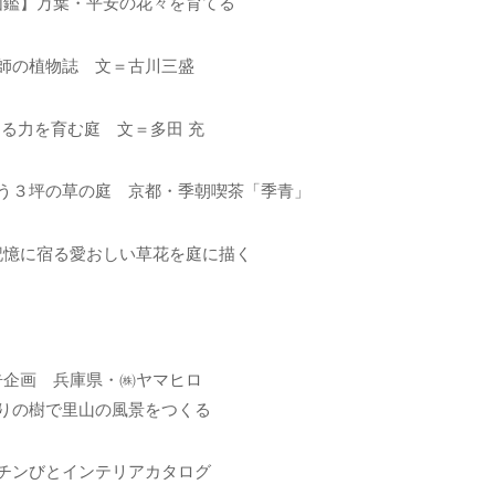
図鑑】万葉・平安の花々を育てる
師の植物誌 文＝古川三盛
る力を育む庭 文＝多田 充
う３坪の草の庭 京都・季朝喫茶「季青」
記憶に宿る愛おしい草花を庭に描く
告企画 兵庫県・㈱ヤマヒロ
りの樹で里山の風景をつくる
チンびとインテリアカタログ