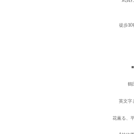
徒歩1
鶴
英文字
花薫る、