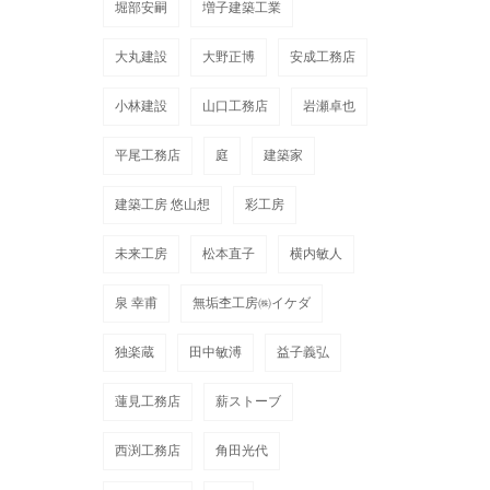
堀部安嗣
増子建築工業
大丸建設
大野正博
安成工務店
小林建設
山口工務店
岩瀬卓也
平尾工務店
庭
建築家
建築工房 悠山想
彩工房
未来工房
松本直子
横内敏人
泉 幸甫
無垢杢工房㈱イケダ
独楽蔵
田中敏溥
益子義弘
蓮見工務店
薪ストーブ
西渕工務店
角田光代