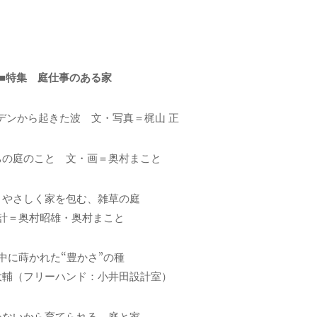
■特集 庭仕事のある家
デンから起きた波 文・写真＝梶山 正
ちの庭のこと 文・画＝奥村まこと
くやさしく家を包む、雑草の庭
計＝奥村昭雄・奥村まこと
中に蒔かれた“豊かさ”の種
大輔（フリーハンド：小井田設計室）
わないから育てられる、庭と家