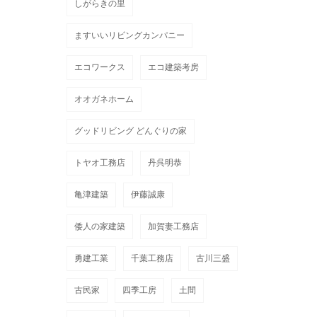
しがらきの里
ますいいリビングカンパニー
エコワークス
エコ建築考房
オオガネホーム
グッドリビング どんぐりの家
トヤオ工務店
丹呉明恭
亀津建築
伊藤誠康
倭人の家建築
加賀妻工務店
勇建工業
千葉工務店
古川三盛
古民家
四季工房
土間