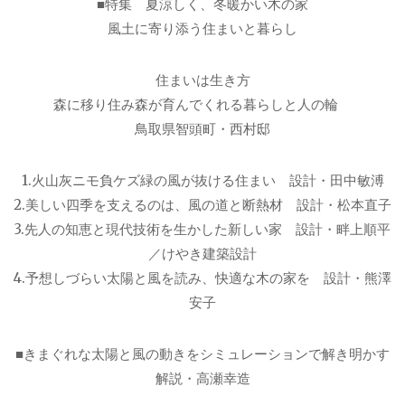
■特集 夏涼しく、冬暖かい木の家
風土に寄り添う住まいと暮らし
住まいは生き方
森に移り住み森が育んでくれる暮らしと人の輪
鳥取県智頭町・西村邸
1.火山灰ニモ負ケズ緑の風が抜ける住まい 設計・田中敏溥
2.美しい四季を支えるのは、風の道と断熱材 設計・松本直子
3.先人の知恵と現代技術を生かした新しい家 設計・畔上順平
／けやき建築設計
4.予想しづらい太陽と風を読み、快適な木の家を 設計・熊澤
安子
■きまぐれな太陽と風の動きをシミュレーションで解き明かす
解説・高瀬幸造