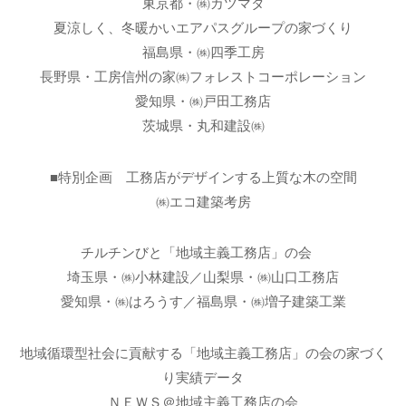
東京都・㈱カツマタ
夏涼しく、冬暖かいエアパスグループの家づくり
福島県・㈱四季工房
長野県・工房信州の家㈱フォレストコーポレーション
愛知県・㈱戸田工務店
茨城県・丸和建設㈱
■特別企画 工務店がデザインする上質な木の空間
㈱エコ建築考房
チルチンびと「地域主義工務店」の会
埼玉県・㈱小林建設／山梨県・㈱山口工務店
愛知県・㈱はろうす／福島県・㈱増子建築工業
地域循環型社会に貢献する「地域主義工務店」の会の家づく
り実績データ
ＮＥＷＳ＠地域主義工務店の会