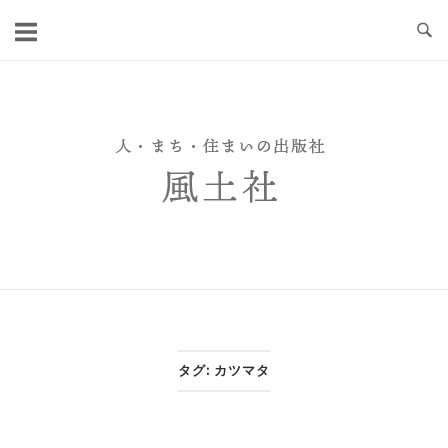
Skip
to
content
タグ:
カツマタ