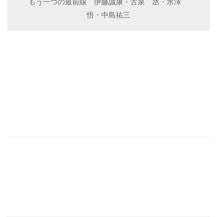
もう一つの最前線 伊藤誠康・古泉 丞・水澤
悟・中島祐三