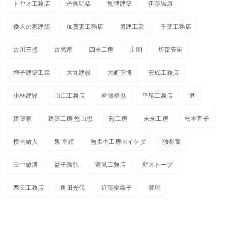
トヤオ工務店
丹呉明恭
亀津建築
伊藤誠康
倭人の家建築
加賀妻工務店
勇建工業
千葉工務店
古川三盛
古民家
四季工房
土間
堀部安嗣
増子建築工業
大丸建設
大野正博
安成工務店
小林建設
山口工務店
岩瀬卓也
平尾工務店
庭
建築家
建築工房 悠山想
彩工房
未来工房
松本直子
横内敏人
泉 幸甫
無垢杢工房㈱イケダ
独楽蔵
田中敏溥
益子義弘
蓮見工務店
薪ストーブ
西渕工務店
角田光代
近藤夏織子
響屋