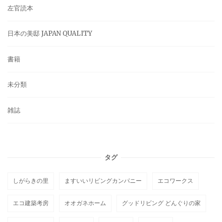
左官読本
日本の美邸 JAPAN QUALITY
書籍
未分類
雑誌
タグ
しがらきの里
ますいいリビングカンパニー
エコワークス
エコ建築考房
オオガネホーム
グッドリビング どんぐりの家