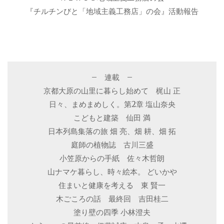
『チルチンびと「地域主義工務店」の会』活動報告
– 連載 –
京都大原の山里に暮らし始めて 梶山 正
日々、まめまめしく。第2章 塩山奈央
こどもと建築 仙田 満
日本列島集落の旅 畑 亮、畑 耕、畑 拓
庭師の植物誌 古川三盛
小笠原からの手紙 佐々木哲朗
山ナマケ暮らし、時々絵本。 どいかや
住まいと健康を考える 東 賢一
木ごころの話 最終回 吉田桂二
塗り壁の四季 小林澄夫