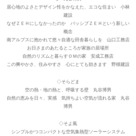
居心地のよさとデザイン性をかなえた、エコな住まい 小林
建設
なぜＺＥＨにしなかったのか パッシブＺＥＨという新しい
概念
南アルプスに抱かれて悠々自適な田舎暮らしを 山口工務店
お日さまのあたるところが家族の居場所
自然のリズムと暮らすＯＭの家 安成工務店
この爽やかさ、住みやすさ 心にとても効きます 野積建設
◇そらどま
空の熱・地の熱と、呼吸する壁 丸谷博男
自然の恵みを日々、実感 気持ちよい空気が流れる家 丸谷
博男
◇そよ風
シンプルかつコンパクトな空気集熱型ソーラーシステム