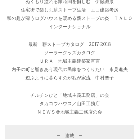
ぬくもり溢れる家時間を愉しむ 伊藤誠康
住宅街で楽しむ薪ストーブ生活 エコ建築考房
和の趣が漂うログハウスを暖める薪ストーブの炎 ＴＡＬＯ
インターナショナル
最新 薪ストーブカタログ 2017-2018
ソーラーグッズカタログ
ＵＲＡ 地域主義建築家宣言
内子の町と響きあう現代の民家をつくりたい 永見進夫
遊ぶように暮らすのが我が家流 中村聖子
チルチンびと「地域主義工務店」の会
タカコウハウス／山田工務店
ＮＥＷＳ＠地域主義工務店の会
– 連載 –