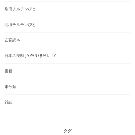
別冊チルチンびと
地域チルチンびと
左官読本
日本の美邸 JAPAN QUALITY
書籍
未分類
雑誌
タグ