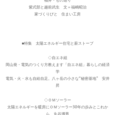
福井・もの巡り
紫式部と越前武生 文＝福嶋昭治
家づくりびと 住まい工房
■特集 太陽エネルギー住宅と薪ストーブ
◇自エネ組
岡山発・電気のつくり方教えます「自エネ組」暮らしの経済
学
電気・火・水も自給自足。八ヶ岳の小さな“秘密基地” 安井
昇
◇ＯＭソーラー
太陽エネルギーを暖房にＯＭソーラー30年の歩みとこれか
ら 丸谷博男