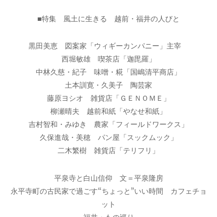
■特集 風土に生きる 越前・福井の人びと
黒田美恵 図案家「ウィギーカンパニー」主宰
西堀敏雄 喫茶店「迦毘羅」
中林久慈・紀子 味噌・糀「国嶋清平商店」
土本訓寛・久美子 陶芸家
藤原ヨシオ 雑貨店「ＧＥＮＯＭＥ」
柳瀬晴夫 越前和紙「やなせ和紙」
吉村智和・みゆき 農家「フィールドワークス」
久保進哉・美穂 パン屋「スックムック」
二木繁樹 雑貨店「テリフリ」
平泉寺と白山信仰 文＝平泉隆房
永平寺町の古民家で過ごす“ちょっと”いい時間 カフェチョ
ット