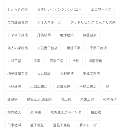
しがらきの里
ますいいリビングカンパニー
エコワークス
エコ建築考房
オオガネホーム
グッドリビング どんぐりの家
トヤオ工務店
丹呉明恭
亀津建築
伊藤誠康
倭人の家建築
加賀妻工務店
勇建工業
千葉工務店
古川三盛
古民家
四季工房
土間
堀部安嗣
増子建築工業
大丸建設
大野正博
安成工務店
小林建設
山口工務店
岩瀬卓也
平尾工務店
庭
建築家
建築工房 悠山想
彩工房
未来工房
松本直子
横内敏人
泉 幸甫
無垢杢工房㈱イケダ
独楽蔵
田中敏溥
益子義弘
蓮見工務店
薪ストーブ