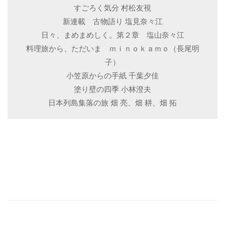
すごろく気分 村松友視
新連載 古物語り 塩見奈々江
日々、まめまめしく。第２章 塩山奈々江
料理旅から、ただいま ｍｉｎｏｋａｍｏ（長尾明
子）
小笠原からの手紙 千葉夕佳
塗り壁の四季 小林澄夫
日本列島集落の旅 畑 亮、畑 耕、畑 拓