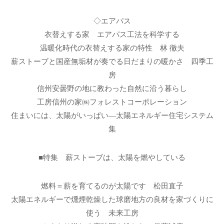
◇エアパス
衣替えする家 エアパス工法を科学する
温暖化時代の衣替えする家の特性 林 徹夫
薪ストーブと国産無垢材が奏でる日だまりの暖かさ 四季工
房
信州安曇野の地に教わった自然に沿う暮らし
工房信州の家㈱フォレストコーポレーション
住まいには、太陽がいっぱい―太陽エネルギー住宅システム
集
■特集 薪ストーブは、太陽を燃やしている
燃料＝薪を育てるのが太陽です 松田直子
太陽エネルギーで燻煙乾燥した球磨地方の良材を家づくりに
使う 未来工房