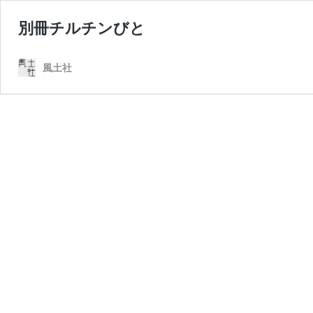
別冊チルチンびと
風土社